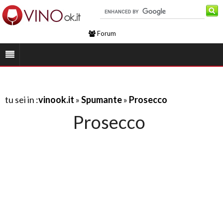
Forum
tu sei in :
vinook.it
»
Spumante
»
Prosecco
Prosecco