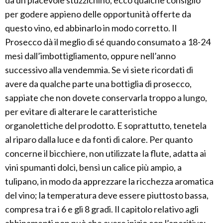
da un piacevole stuzzichino, ecco qualche consiglio
per godere appieno delle opportunità offerte da
questo vino, ed abbinarlo in modo corretto. Il
Prosecco dà il meglio di sé quando consumato a 18-24
mesi dall’imbottigliamento, oppure nell’anno
successivo alla vendemmia. Se vi siete ricordati di
avere da qualche parte una bottiglia di prosecco,
sappiate che non dovete conservarla troppo a lungo,
per evitare di alterare le caratteristiche
organolettiche del prodotto. E soprattutto, tenetela
al riparo dalla luce e da fonti di calore. Per quanto
concerne il bicchiere, non utilizzate la flute, adatta ai
vini spumanti dolci, bensì un calice più ampio, a
tulipano, in modo da apprezzare la ricchezza aromatica
del vino; la temperatura deve essere piuttosto bassa,
compresa tra i 6 e gli 8 gradi. Il capitolo relativo agli