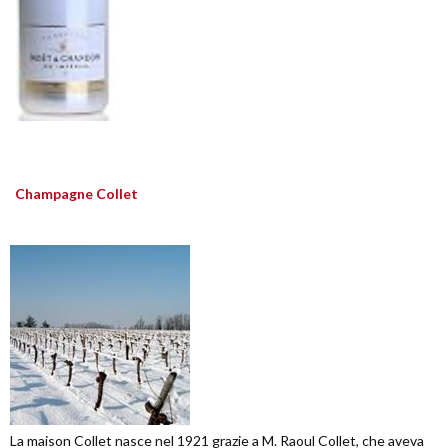
Champagne Collet
La maison Collet nasce nel 1921 grazie a M. Raoul Collet, che aveva