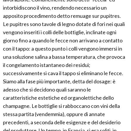
intorbidiscono il vino, rendendo necessario un
apposito procedimento detto remuage sur pupitres.
Le pupitres sono tavole di legno dotate di fori nei quali
vengono inseriti i colli delle bottiglie, inclinate ogni
giorno fino a quando le fecce non arrivano a contatto
con il tappo: a questo punto i colli vengono immersi in
una soluzione salina a bassa temperatura, che provoca
il congelamento istantaneo dei residui;
successivamente si cava il tappo si eliminano le fecce.
Siamo alla fase più importante, detta del dosage: è
adesso che si decidono quali saranno le
caratteristiche estetiche ed organolettiche dello
champagne. Le bottiglie si rabboccano con vini della
stessa partita (vendemmia), oppure di annate
precedenti, a seconda delle esigenze e del desiderio
del produttore. Un tempo, in Francia, si era soliti, in