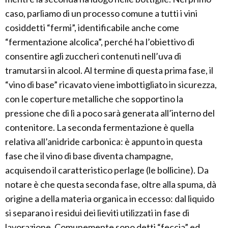
caso, parliamo di un processo comune a tutti i vini
cosiddetti “fermi”, identificabile anche come
“fermentazione alcolica”, perché ha l’obiettivo di
consentire agli zuccheri contenuti nell’uva di
tramutarsi in alcool. Al termine di questa prima fase, il
“vino di base” ricavato viene imbottigliato in sicurezza,
con le coperture metalliche che sopportino la
pressione che di lì a poco sarà generata all’interno del
contenitore. La seconda fermentazione è quella
relativa all’anidride carbonica: è appunto in questa
fase che il vino di base diventa champagne,
acquisendo il caratteristico perlage (le bollicine). Da
notare è che questa seconda fase, oltre alla spuma, dà
origine a della materia organica in eccesso: dal liquido
si separano i residui dei lieviti utilizzati in fase di
lavorazione. Comunemente sono detti “feccia” ed