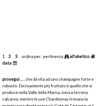
1
2
3
ordina per: pertinenza
alfabetico
data
prosegui ...
, che dà vita ad uno champagne forte e
robusto. Decisamente più fruttato è quello che si
produce nella Valle della Marna, zona a terreno
calcareo, mentre le uve Chardonnay trovano la
propria roccaforte presso la Cote de Cezanne: qui