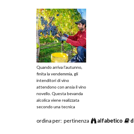
Quando arriva l'autunno,
finita la vendemmia, gli
intenditori di vino
attendono con ansia il vino
novello. Questa bevanda
alcolica viene realizzata
secondo una tecnica
messa a punto in Francia, e
risp
ordina per: pertinenza
alfabetico
d