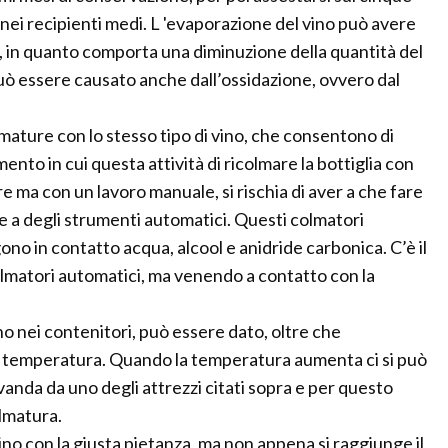
nei recipienti medi. L 'evaporazione del vino può avere
 in quanto comporta una diminuzione della quantità del
può essere causato anche dall’ossidazione, ovvero dal
mature con lo stesso tipo di vino, che consentono di
to in cui questa attività di ricolmare la bottiglia con
e ma con un lavoro manuale, si rischia di aver a che fare
rre a degli strumenti automatici. Questi colmatori
ono in contatto acqua, alcool e anidride carbonica. C’è il
colmatori automatici, ma venendo a contatto con la
ino nei contenitori, può essere dato, oltre che
 di temperatura. Quando la temperatura aumenta ci si può
vanda da uno degli attrezzi citati sopra e per questo
olmatura.
vino con la giusta pietanza, ma non appena si raggiunge il