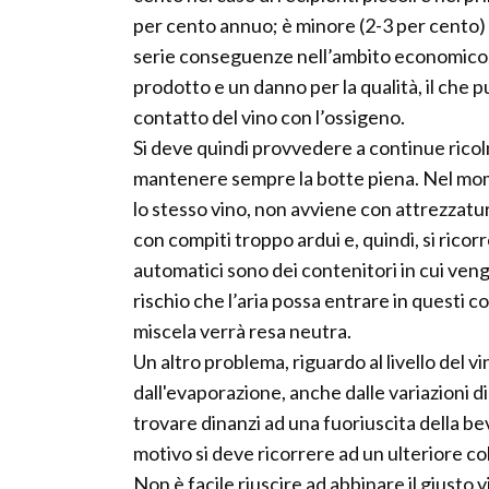
per cento annuo; è minore (2-3 per cento) 
serie conseguenze nell’ambito economico,
prodotto e un danno per la qualità, il che 
contatto del vino con l’ossigeno.
Si deve quindi provvedere a continue ricol
mantenere sempre la botte piena. Nel momen
lo stesso vino, non avviene con attrezzatur
con compiti troppo ardui e, quindi, si rico
automatici sono dei contenitori in cui veng
rischio che l’aria possa entrare in questi 
miscela verrà resa neutra.
Un altro problema, riguardo al livello del v
dall'evaporazione, anche dalle variazioni
trovare dinanzi ad una fuoriuscita della be
motivo si deve ricorrere ad un ulteriore c
Non è facile riuscire ad abbinare il giusto 