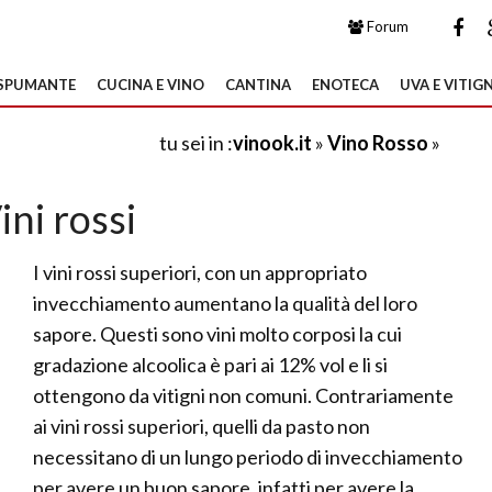
Forum
SPUMANTE
CUCINA E VINO
CANTINA
ENOTECA
UVA E VITIGN
tu sei in :
vinook.it
»
Vino Rosso
»
ini rossi
I vini rossi superiori, con un appropriato
invecchiamento aumentano la qualità del loro
sapore. Questi sono vini molto corposi la cui
gradazione alcoolica è pari ai 12% vol e li si
ottengono da vitigni non comuni. Contrariamente
ai vini rossi superiori, quelli da pasto non
necessitano di un lungo periodo di invecchiamento
per avere un buon sapore, infatti per avere la