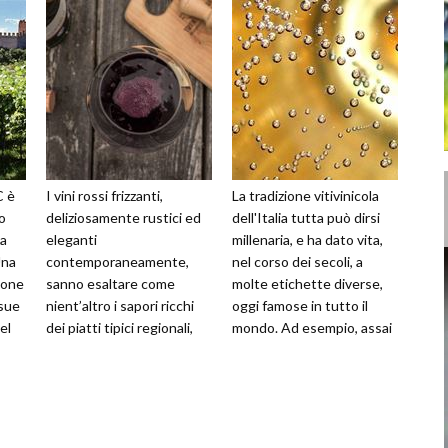
C è
I vini rossi frizzanti,
La tradizione vitivinicola
o
deliziosamente rustici ed
dell'Italia tutta può dirsi
la
eleganti
millenaria, e ha dato vita,
Una
contemporaneamente,
nel corso dei secoli, a
zione
sanno esaltare come
molte etichette diverse,
 sue
nient’altro i sapori ricchi
oggi famose in tutto il
el
dei piatti tipici regionali,
mondo. Ad esempio, assai
sanno dare brio anche al
amato ed apprezzato
pasto più frugale e