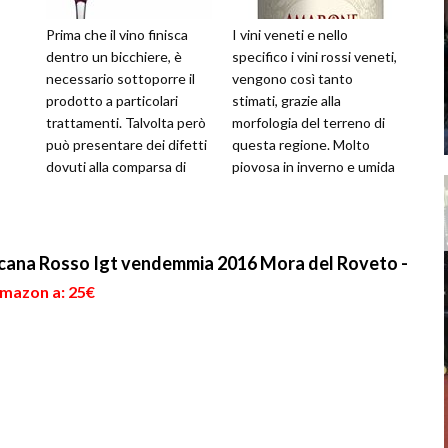
Prima che il vino finisca
I vini veneti e nello
dentro un bicchiere, è
specifico i vini rossi veneti,
necessario sottoporre il
vengono così tanto
prodotto a particolari
stimati, grazie alla
trattamenti. Talvolta però
morfologia del terreno di
può presentare dei difetti
questa regione. Molto
dovuti alla comparsa di
piovosa in inverno e umida
sapori ed odori sgradevol
d'estate e questo fa si,
che le
scana Rosso Igt vendemmia 2016 Mora del Roveto -
Amazon a: 25€