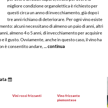
migliore condizione organolettica è richiesto per
questi circa un anno di invecchiamento, già dopo i
tre anni richiano di deteriorare. Per ogni vino esiste
ento: alcuni necessitano di almeno un paio di anni, altri
anni, almeno 4 o 5 anni, di invecchiamento per acquisire
mo e il gusto. Ovviamente, anche in questo caso, il vino ha
non è consentito andare,
... continua
ata
Vini rossi frizzanti
Vino frizzante
piemontese