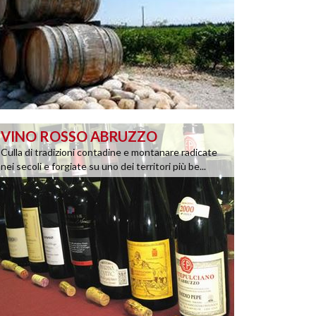
VINO ROSSO ABRUZZO
Culla di tradizioni contadine e montanare radicate
nei secoli e forgiate su uno dei territori più be...