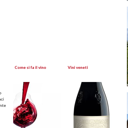
Come si fa il vino
Vini veneti
o
aci
ante