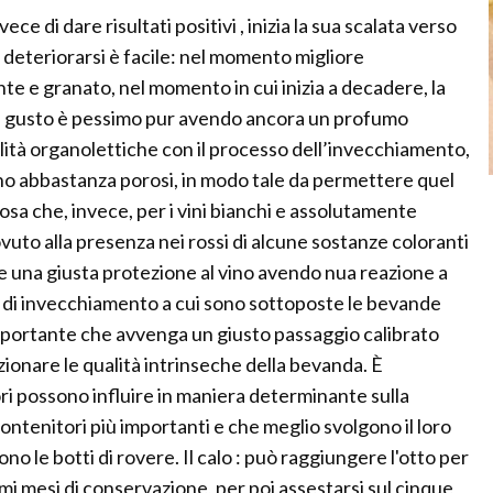
nvece di dare risultati positivi , inizia la sua scalata verso
a deteriorarsi è facile: nel momento migliore
te e granato, nel momento in cui inizia a decadere, la
, il gusto è pessimo pur avendo ancora un profumo
ualità organolettiche con il processo dell’invecchiamento,
ano abbastanza porosi, in modo tale da permettere quel
cosa che, invece, per i vini bianchi e assolutamente
dovuto alla presenza nei rossi di alcune sostanze coloranti
dare una giusta protezione al vino avendo nua reazione a
o di invecchiamento a cui sono sottoposte le bevande
 importante che avvenga un giusto passaggio calibrato
zionare le qualità intrinseche della bevanda. È
ori possono influire in maniera determinante sulla
contenitori più importanti e che meglio svolgono il loro
no le botti di rovere. Il calo : può raggiungere l'otto per
rimi mesi di conservazione, per poi assestarsi sul cinque