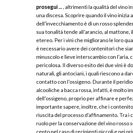
prosegui ...
, altrimenti la qualità del vino i
una discesa. Scoprire quando il vino inizia 
dell’invecchiamento è di un rosso splenden
sua tonalità tende all’arancio, al mattone
etereo. Per i vini che migliorano le loro q
è necessario avere dei contenitori che si
minuscolo e lieve interscambio con l’aria, 
pericolosa. Il diverso esito dei due vini è 
naturali, gli antociani, i quali riescono a 
contatto con l’ossigeno. Durante il peridi
alcooliche a bacca rossa, infatti, è molto
dell’ossigeno, proprio per affinare e perfe
importante sapere, inoltre, che i contenit
riuscita del processo d'affinamento. Tra i 
ruolo per la conservazione del vino rosso so
cento nel caso di recipienti piccoli e nei p