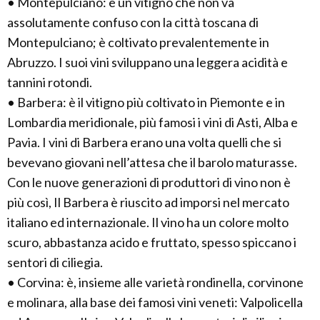
• Montepulciano: è un vitigno che non va
assolutamente confuso con la città toscana di
Montepulciano; è coltivato prevalentemente in
Abruzzo. I suoi vini sviluppano una leggera acidità e
tannini rotondi.
• Barbera: è il vitigno più coltivato in Piemonte e in
Lombardia meridionale, più famosi i vini di Asti, Alba e
Pavia. I vini di Barbera erano una volta quelli che si
bevevano giovani nell’attesa che il barolo maturasse.
Con le nuove generazioni di produttori di vino non è
più così, Il Barbera è riuscito ad imporsi nel mercato
italiano ed internazionale. Il vino ha un colore molto
scuro, abbastanza acido e fruttato, spesso spiccano i
sentori di ciliegia.
• Corvina: è, insieme alle varietà rondinella, corvinone
e molinara, alla base dei famosi vini veneti: Valpolicella