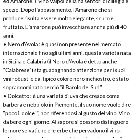
ed Amarone. Il vino Valpolicella ha sentori di ciliegia e
spezie. Dopo l’appassimento, l'Amarone che si
produce risulta essere molto elegante, scuro e
fruttato. L’'amarone può invecchiare anche più di 40
anni.
• Nero d'Avola : è quasi non presente nel mercato
internazionale fino agli ultimi anni, questa varietà nata
in Sicilia e Calabria (il Nero d’Avola è detto anche
“Calabrese”) sta guadagnando attenzione per i suoi
vini robusti e dal tipico colore nero inchiostro, è stato
soprannominato perciò "il Barolo del Sud."
• Dolcetto : è una varietà di uva che cresce come
barbera e nebbiolo in Piemonte, il suo nome vuole dire
"poco il dolce"", non riferendosi al gusto del vino. Vino
da bere ogni giorno. Al sapore si possono distinguere
le more selvatiche e le erbe che pervadono il vino.