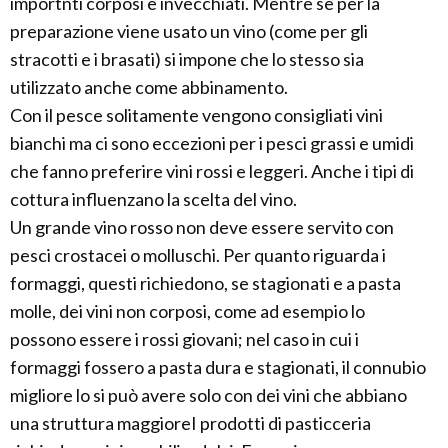
importnti corposi e invecchiati. Mentre se per la
preparazione viene usato un vino (come per gli
stracotti e i brasati) si impone che lo stesso sia
utilizzato anche come abbinamento.
Con il pesce solitamente vengono consigliati vini
bianchi ma ci sono eccezioni per i pesci grassi e umidi
che fanno preferire vini rossi e leggeri. Anche i tipi di
cottura influenzano la scelta del vino.
Un grande vino rosso non deve essere servito con
pesci crostacei o molluschi. Per quanto riguarda i
formaggi, questi richiedono, se stagionati e a pasta
molle, dei vini non corposi, come ad esempio lo
possono essere i rossi giovani; nel caso in cui i
formaggi fossero a pasta dura e stagionati, il connubio
migliore lo si può avere solo con dei vini che abbiano
una struttura maggioreI prodotti di pasticceria