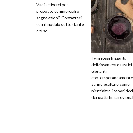
Vuoi scriverci per
proposte commerciali o
segnalazioni? Contattaci
con il modulo sottostante
e ti sc
I vini rossi frizzanti,
deliziosamente rustici
eleganti
contemporaneamente
sanno esaltare come
nient’altro i sapori ricc
dei piatti tipici regional
sanno dare brio anche 
pasto più frugale e