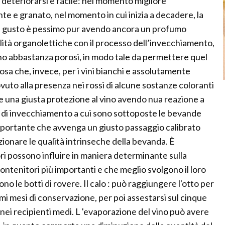
a deteriorarsi è facile: nel momento migliore
te e granato, nel momento in cui inizia a decadere, la
, il gusto è pessimo pur avendo ancora un profumo
ualità organolettiche con il processo dell’invecchiamento,
ano abbastanza porosi, in modo tale da permettere quel
cosa che, invece, per i vini bianchi e assolutamente
dovuto alla presenza nei rossi di alcune sostanze coloranti
dare una giusta protezione al vino avendo nua reazione a
o di invecchiamento a cui sono sottoposte le bevande
 importante che avvenga un giusto passaggio calibrato
zionare le qualità intrinseche della bevanda. È
ori possono influire in maniera determinante sulla
contenitori più importanti e che meglio svolgono il loro
no le botti di rovere. Il calo : può raggiungere l'otto per
rimi mesi di conservazione, per poi assestarsi sul cinque
nei recipienti medi. L 'evaporazione del vino può avere