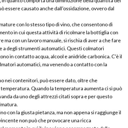
 in quanto comporta una diminuzione della quantità del
può essere causato anche dall’ossidazione, ovvero dal
mature con lo stesso tipo di vino, che consentono di
to in cui questa attività di ricolmare la bottiglia con
e ma con un lavoro manuale, si rischia di aver a che fare
rre a degli strumenti automatici. Questi colmatori
ono in contatto acqua, alcool e anidride carbonica. C’è il
colmatori automatici, ma venendo a contatto con la
ino nei contenitori, può essere dato, oltre che
 di temperatura. Quando la temperatura aumenta ci si può
vanda da uno degli attrezzi citati sopra e per questo
olmatura.
vino con la giusta pietanza, ma non appena si raggiunge il
 vincente non può che provocare una ricca