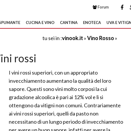
Forum
SPUMANTE
CUCINA E VINO
CANTINA
ENOTECA
UVA E VITIGN
tu sei in :
vinook.it
»
Vino Rosso
»
ini rossi
I vini rossi superiori, con un appropriato
invecchiamento aumentano la qualità del loro
sapore. Questi sono vini molto corposi la cui
gradazione alcoolica è pari ai 12% vol e li si
ottengono da vitigni non comuni. Contrariamente
ai vini rossi superiori, quelli da pasto non
necessitano di un lungo periodo di invecchiamento
per avere un buon sapore, infatti per avere la