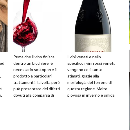
Prima che il vino finisca
I vini veneti e nello
 ed
dentro un bicchiere, è
specifico i vini rossi veneti,
necessario sottoporre il
vengono così tanto
,
prodotto a particolari
stimati, grazie alla
trattamenti. Talvolta però
morfologia del terreno di
hi
può presentare dei difetti
questa regione. Molto
i,
dovuti alla comparsa di
piovosa in inverno e umida
al
sapori ed odori sgradevol
d'estate e questo fa si,
che le