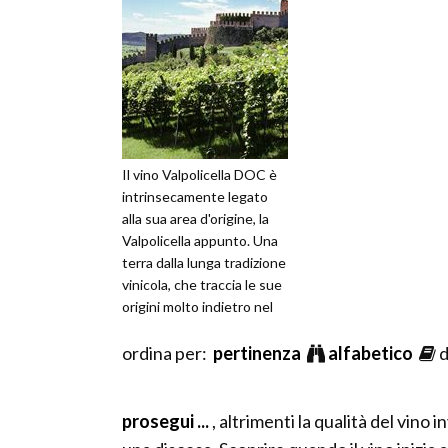
Il vino Valpolicella DOC è
intrinsecamente legato
alla sua area d'origine, la
Valpolicella appunto. Una
terra dalla lunga tradizione
vinicola, che traccia le sue
origini molto indietro nel
tempo. Il n
ordina per:
pertinenza
alfabetico
d
prosegui ...
, altrimenti la qualità del vino i