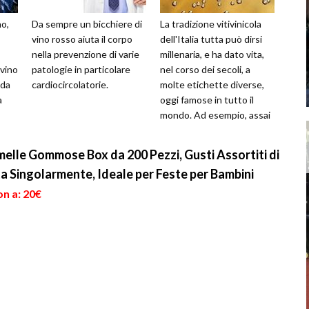
no,
Da sempre un bicchiere di
La tradizione vitivinicola
vino rosso aiuta il corpo
dell'Italia tutta può dirsi
nella prevenzione di varie
millenaria, e ha dato vita,
 vino
patologie in particolare
nel corso dei secoli, a
nda
cardiocircolatorie.
molte etichette diverse,
a
oggi famose in tutto il
mondo. Ad esempio, assai
ia, e
amato ed apprezzato
elle Gommose Box da 200 Pezzi, Gusti Assortiti di
ta Singolarmente, Ideale per Feste per Bambini
on a: 20€