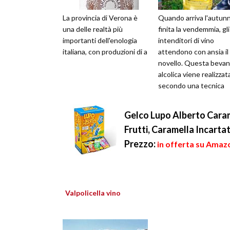
La provincia di Verona è
Quando arriva l'autun
una delle realtà più
finita la vendemmia, gli
importanti dell'enologia
intenditori di vino
italiana, con produzioni di a
attendono con ansia il
novello. Questa beva
alcolica viene realizzat
secondo una tecnica
messa a punto in Franc
risp
Gelco Lupo Alberto Caram
Frutti, Caramella Incarta
Prezzo:
in offerta su Amaz
Valpolicella vino