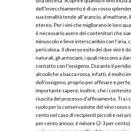
una discesa. Scoprire quando il vino inizia 
dell’invecchiamento è di un rosso splenden
sua tonalità tende all’arancio, al mattone
etereo. Per i vini che migliorano le loro q
è necessario avere dei contenitori che si
minuscolo e lieve interscambio con l’aria, 
pericolosa. Il diverso esito dei due vini è 
naturali, gli antociani, i quali riescono a 
contatto con l’ossigeno. Durante il peridi
alcooliche a bacca rossa, infatti, è molto
dell’ossigeno, proprio per affinare e perfe
importante sapere, inoltre, che i contenit
riuscita del processo d'affinamento. Tra i 
ruolo per la conservazione del vino rosso so
cento nel caso di recipienti piccoli e nei p
per cento annuo; è minore (2-3 per cento) 