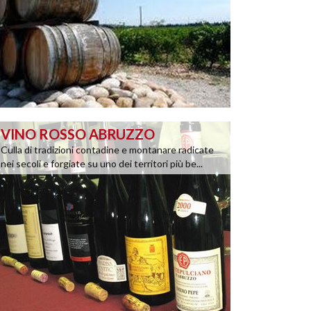
VINO ROSSO ABRUZZO
Culla di tradizioni contadine e montanare radicate
nei secoli e forgiate su uno dei territori più be...