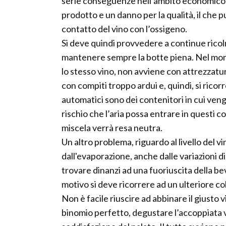
serie conseguenze nell’ambito economico,
prodotto e un danno per la qualità, il che 
contatto del vino con l’ossigeno.
Si deve quindi provvedere a continue ricol
mantenere sempre la botte piena. Nel momen
lo stesso vino, non avviene con attrezzatur
con compiti troppo ardui e, quindi, si rico
automatici sono dei contenitori in cui veng
rischio che l’aria possa entrare in questi 
miscela verrà resa neutra.
Un altro problema, riguardo al livello del v
dall'evaporazione, anche dalle variazioni
trovare dinanzi ad una fuoriuscita della be
motivo si deve ricorrere ad un ulteriore c
Non è facile riuscire ad abbinare il giusto 
binomio perfetto, degustare l’accoppiata