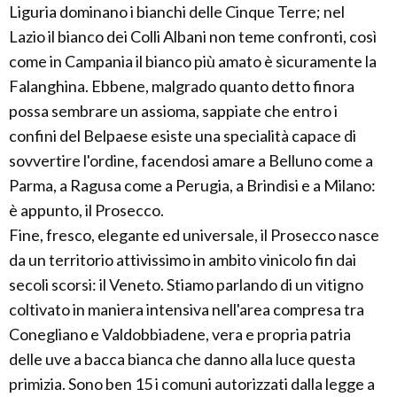
Liguria dominano i bianchi delle Cinque Terre; nel
Lazio il bianco dei Colli Albani non teme confronti, così
come in Campania il bianco più amato è sicuramente la
Falanghina. Ebbene, malgrado quanto detto finora
possa sembrare un assioma, sappiate che entro i
confini del Belpaese esiste una specialità capace di
sovvertire l'ordine, facendosi amare a Belluno come a
Parma, a Ragusa come a Perugia, a Brindisi e a Milano:
è appunto, il Prosecco.
Fine, fresco, elegante ed universale, il Prosecco nasce
da un territorio attivissimo in ambito vinicolo fin dai
secoli scorsi: il Veneto. Stiamo parlando di un vitigno
coltivato in maniera intensiva nell'area compresa tra
Conegliano e Valdobbiadene, vera e propria patria
delle uve a bacca bianca che danno alla luce questa
primizia. Sono ben 15 i comuni autorizzati dalla legge a