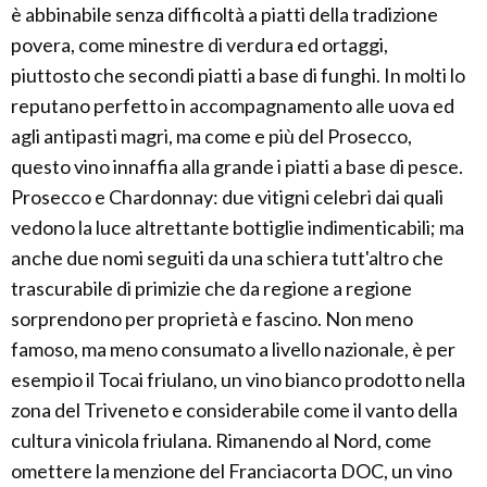
è abbinabile senza difficoltà a piatti della tradizione
povera, come minestre di verdura ed ortaggi,
piuttosto che secondi piatti a base di funghi. In molti lo
reputano perfetto in accompagnamento alle uova ed
agli antipasti magri, ma come e più del Prosecco,
questo vino innaffia alla grande i piatti a base di pesce.
Prosecco e Chardonnay: due vitigni celebri dai quali
vedono la luce altrettante bottiglie indimenticabili; ma
anche due nomi seguiti da una schiera tutt'altro che
trascurabile di primizie che da regione a regione
sorprendono per proprietà e fascino. Non meno
famoso, ma meno consumato a livello nazionale, è per
esempio il Tocai friulano, un vino bianco prodotto nella
zona del Triveneto e considerabile come il vanto della
cultura vinicola friulana. Rimanendo al Nord, come
omettere la menzione del Franciacorta DOC, un vino