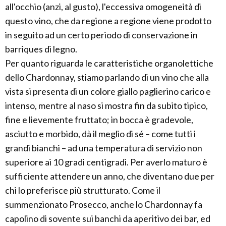
all'occhio (anzi, al gusto), l'eccessiva omogeneità di
questo vino, che da regione a regione viene prodotto
in seguito ad un certo periodo di conservazione in
barriques di legno.
Per quanto riguarda le caratteristiche organolettiche
dello Chardonnay, stiamo parlando di un vino che alla
vista si presenta di un colore giallo paglierino carico e
intenso, mentre al naso si mostra fin da subito tipico,
fine e lievemente fruttato; in bocca è gradevole,
asciutto e morbido, dà il meglio di sé – come tutti i
grandi bianchi – ad una temperatura di servizio non
superiore ai 10 gradi centigradi. Per averlo maturo è
sufficiente attendere un anno, che diventano due per
chi lo preferisce più strutturato. Come il
summenzionato Prosecco, anche lo Chardonnay fa
capolino di sovente sui banchi da aperitivo dei bar, ed