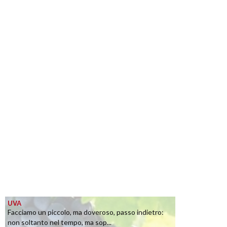
UVA
Facciamo un piccolo, ma doveroso, passo indietro:
non soltanto nel tempo, ma sop...