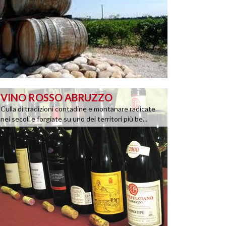
VINO ROSSO ABRUZZO
Culla di tradizioni contadine e montanare radicate
nei secoli e forgiate su uno dei territori più be...