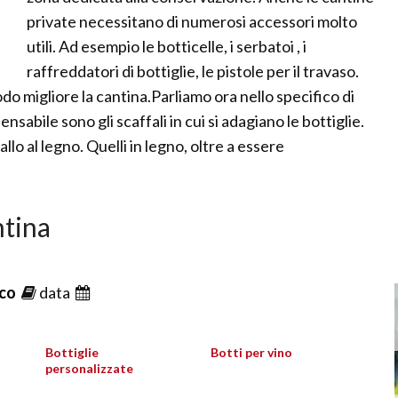
private necessitano di numerosi accessori molto
utili. Ad esempio le botticelle, i serbatoi , i
raffreddatori di bottiglie, le pistole per il travaso.
do migliore la cantina.Parliamo ora nello specifico di
nsabile sono gli scaffali in cui si adagiano le bottiglie.
llo al legno. Quelli in legno, oltre a essere
ntina
ico
data
Bottiglie
Botti per vino
personalizzate