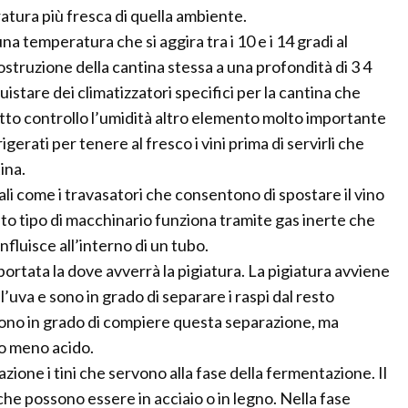
atura più fresca di quella ambiente.
a temperatura che si aggira tra i 10 e i 14 gradi al
struzione della cantina stessa a una profondità di 3 4
uistare dei climatizzatori specifici per la cantina che
to controllo l’umidità altro elemento molto importante
rigerati per tenere al fresco i vini prima di servirli che
ina.
li come i travasatori che consentono di spostare il vino
to tipo di macchinario funziona tramite gas inerte che
nfluisce all’interno di un tubo.
ortata la dove avverrà la pigiatura. La pigiatura avviene
’uva e sono in grado di separare i raspi dal resto
 sono in grado di compiere questa separazione, ma
no meno acido.
zione i tini che servono alla fase della fermentazione. Il
he possono essere in acciaio o in legno. Nella fase