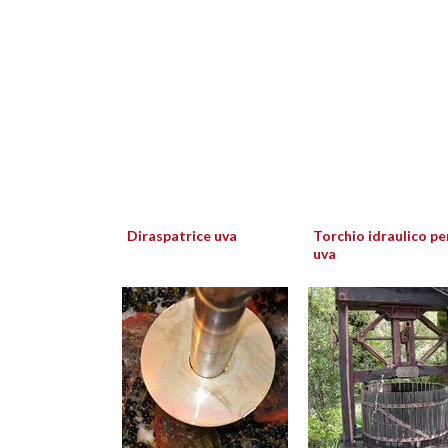
Diraspatrice uva
Torchio idraulico pe
uva