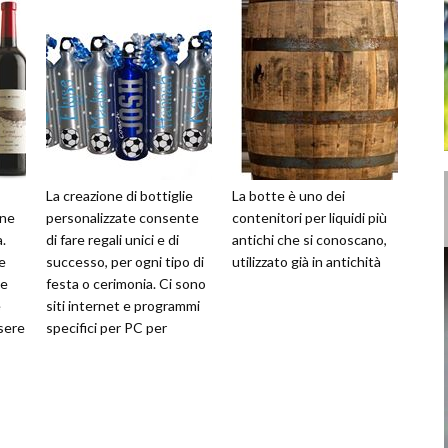
La creazione di bottiglie
La botte è uno dei
one
personalizzate consente
contenitori per liquidi più
.
di fare regali unici e di
antichi che si conoscano,
e
successo, per ogni tipo di
utilizzato già in antichità
me
festa o cerimonia. Ci sono
e
siti internet e programmi
sere
specifici per PC per
,
produrre l'etichetta ch