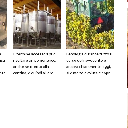
e
Il termine accessori può
L'enologia durante tutto il
usa
risultare un po generico,
corso del novecento e
anche se riferito alla
ancora chiaramente oggi,
nte
cantina, e quindi al loro
si è molto evoluta e sopr