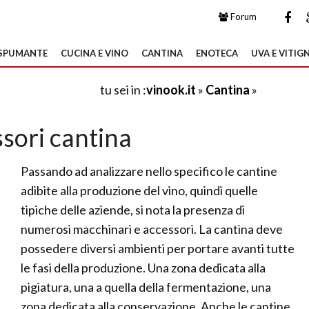
Forum
SPUMANTE
CUCINA E VINO
CANTINA
ENOTECA
UVA E VITIGN
tu sei in :
vinook.it
»
Cantina
»
sori cantina
Passando ad analizzare nello specifico le cantine
adibite alla produzione del vino, quindi quelle
tipiche delle aziende, si nota la presenza di
numerosi macchinari e accessori. La cantina deve
possedere diversi ambienti per portare avanti tutte
le fasi della produzione. Una zona dedicata alla
pigiatura, una a quella della fermentazione, una
zona dedicata alla conservazione. Anche le cantine