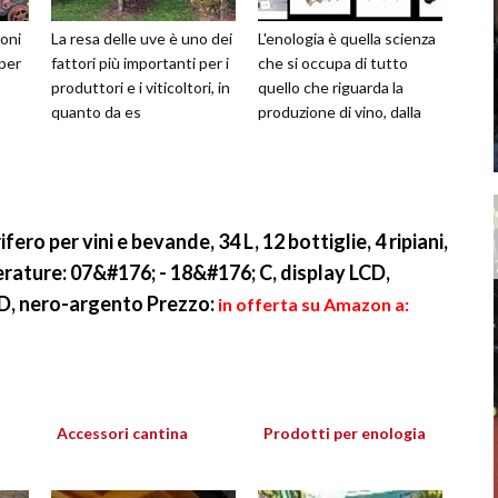
ioni
La resa delle uve è uno dei
L'enologia è quella scienza
 per
fattori più importanti per i
che si occupa di tutto
produttori e i viticoltori, in
quello che riguarda la
quanto da es
produzione di vino, dalla
fero per vini e bevande, 34 L, 12 bottiglie, 4 ripiani,
erature: 07&#176; - 18&#176; C, display LCD,
LED, nero-argento
Prezzo:
in offerta su Amazon a:
Accessori cantina
Prodotti per enologia