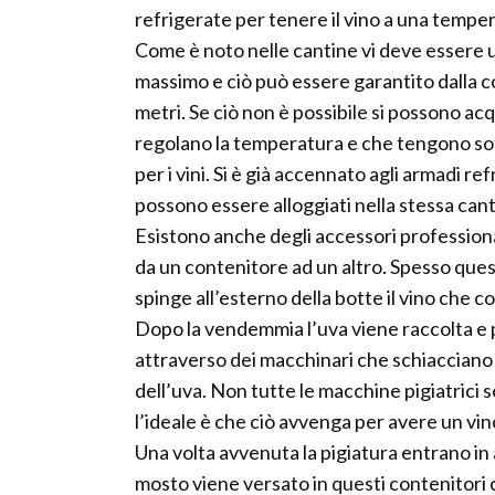
refrigerate per tenere il vino a una temper
Come è noto nelle cantine vi deve essere un
massimo e ciò può essere garantito dalla co
metri. Se ciò non è possibile si possono acq
regolano la temperatura e che tengono sot
per i vini. Si è già accennato agli armadi ref
possono essere alloggiati nella stessa cant
Esistono anche degli accessori professiona
da un contenitore ad un altro. Spesso ques
spinge all’esterno della botte il vino che co
Dopo la vendemmia l’uva viene raccolta e p
attraverso dei macchinari che schiacciano l
dell’uva. Non tutte le macchine pigiatrici
l’ideale è che ciò avvenga per avere un vi
Una volta avvenuta la pigiatura entrano in a
mosto viene versato in questi contenitori c