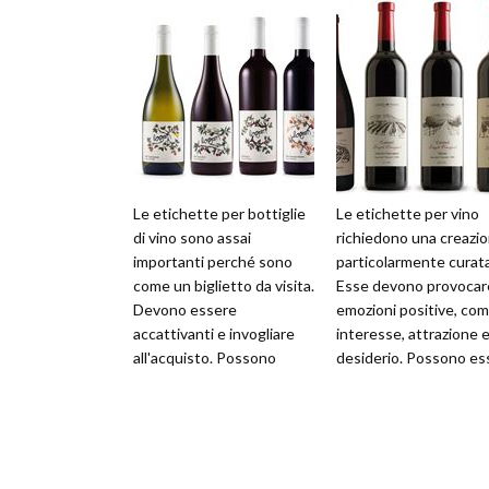
Le etichette per bottiglie
Le etichette per vino
di vino sono assai
richiedono una creazi
importanti perché sono
particolarmente curata
come un biglietto da visita.
Esse devono provocar
Devono essere
emozioni positive, co
accattivanti e invogliare
interesse, attrazione 
all'acquisto. Possono
desiderio. Possono es
essere create con carta
prodotte da sé con PC
semplice, gommat
stampante