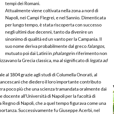
tempi dei Romani.
Attualmente viene coltivata nella zona a nord di
Napoli, nei Campi Flegrei, e nel Sannio. Dimenticata
per lungo tempo, è stata riscoperta con successo
negli ultimi due decenni, tanto da divenire un
sinonimo di qualità ed un vanto per la Campania. Il
suo nome deriva probabilmente dal greco
falangos
,
mutuato poi dai Latini in
phalange
in riferimento non
zzavano la Grecia classica, ma al significato di
legata ad
e al 1804 grazie agli studi di Columella Onorati, al
francescani che diedero il loro importante contributo
ca era poco più che una scienza tramandata oralmente dai
e docente all'Università di Napoli per la facoltà di
llora Regno di Napoli, che a quel tempo figurava come una
mportanza. Successivamente fu Giuseppe Acerbi, nel