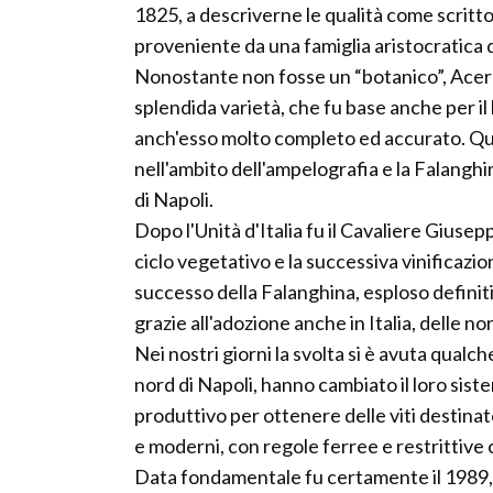
1825, a descriverne le qualità come scritto
proveniente da una famiglia aristocratica d
Nonostante non fosse un “botanico”, Acerbi
splendida varietà, che fu base anche per i
anch'esso molto completo ed accurato. Que
nell'ambito dell'ampelografia e la Falanghi
di Napoli.
Dopo l'Unità d'Italia fu il Cavaliere Giuse
ciclo vegetativo e la successiva vinificazio
successo della Falanghina, esploso defini
grazie all'adozione anche in Italia, delle n
Nei nostri giorni la svolta si è avuta qualch
nord di Napoli, hanno cambiato il loro sist
produttivo per ottenere delle viti destinate
e moderni, con regole ferree e restrittive 
Data fondamentale fu certamente il 1989,