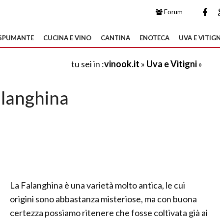
Forum
SPUMANTE
CUCINA E VINO
CANTINA
ENOTECA
UVA E VITIGN
tu sei in :
vinook.it
»
Uva e Vitigni
»
langhina
La Falanghina è una varietà molto antica, le cui
origini sono abbastanza misteriose, ma con buona
certezza possiamo ritenere che fosse coltivata già ai