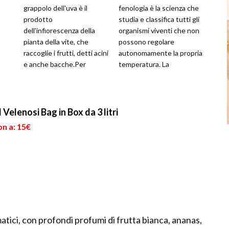
grappolo dell'uva è il
fenologia è la scienza che
prodotto
studia e classifica tutti gli
dell'infiorescenza della
organismi viventi che non
pianta della vite, che
possono regolare
raccoglie i frutti, detti acini
autonomamente la propria
e anche bacche.Per
temperatura. La
grappolo si intende tutta
definizione è un po vaga,
l'infiorescenza trasf...
comprend...
Velenosi Bag in Box da 3 litri
on a: 15€
atici, con profondi profumi di frutta bianca, ananas,