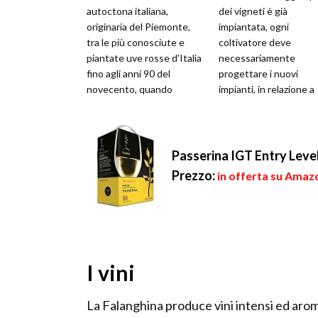
autoctona italiana,
dei vigneti è già
originaria del Piemonte,
impiantata, ogni
tra le più conosciute e
coltivatore deve
piantate uve rosse d'Italia
necessariamente
fino agli anni 90 del
progettare i nuovi
novecento, quando
impianti, in relazione a
“esplosero” le uve
molti fattori, inclusi il
autoctone del sud, dove ...
rimpiazzo dei vigneti
vecchi ormai i...
Passerina IGT Entry Level 
Prezzo:
in offerta su Amaz
I vini
La Falanghina produce vini intensi ed arom