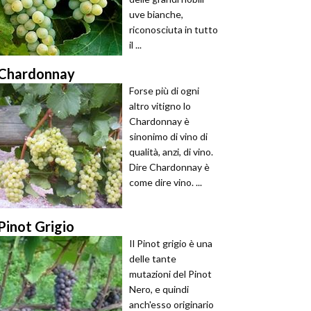
uve bianche,
riconosciuta in tutto
il ...
Chardonnay
Forse più di ogni
altro vitigno lo
Chardonnay è
sinonimo di vino di
qualità, anzi, di vino.
Dire Chardonnay è
come dire vino. ...
Pinot Grigio
Il Pinot grigio è una
delle tante
mutazioni del Pinot
Nero, e quindi
anch'esso originario