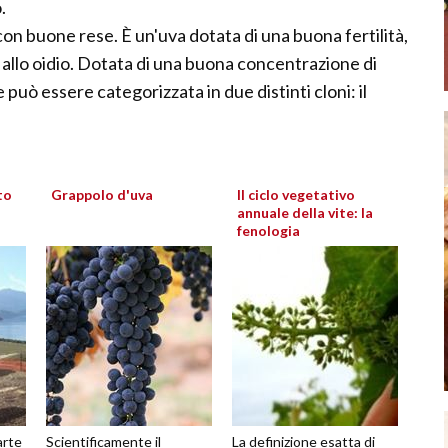
.
n buone rese. È un'uva dotata di una buona fertilità,
 allo oidio. Dotata di una buona concentrazione di
può essere categorizzata in due distinti cloni: il
to
Grappolo d'uva
Il ciclo vegetativo
annuale della vite: la
fenologia
arte
Scientificamente il
La definizione esatta di