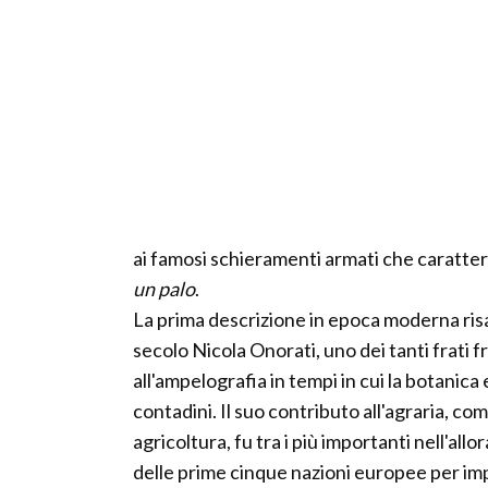
ai famosi schieramenti armati che caratteri
un palo
.
La prima descrizione in epoca moderna risal
secolo Nicola Onorati, uno dei tanti frati 
all'ampelografia in tempi in cui la botani
contadini. Il suo contributo all'agraria, com
agricoltura, fu tra i più importanti nell'a
delle prime cinque nazioni europee per i