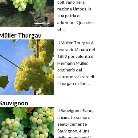
coltivano nella
regione Umbria, la
sua patria di
adozione. Qualche
et ...
Müller Thurgau
Il Müller Thurgau è
una varietà nata nel
1882 per volontà d
Hermann Müller,
originario del
cantone svizzero di
Thurgau e dipe ...
Sauvignon
Il Sauvignon Blanc,
chiamato sempre
semplicemente
Sauvignon, è una
delle grandi nobili