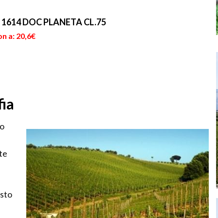
1614 DOC PLANETA CL.75
n a: 20,6€
fia
to
te
esto