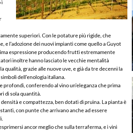
 i
r
amente superiori. Con le potature più rigide, che
e, e l'adozione dei nuovi impianti come quello a Guyot
assima espressione producendo frutti estremamente
ficatori inoltre hanno lasciato le vecchie mentalità
a qualità, grazie alle nuove uve, e già da tre decenni la
imboli dell'enologia italiana.
 e profondi, conferendo al vino un'eleganza che prima
i di sola quantità.
 densità e compattezza, ben dotati di pruina. La pianta è
costanti, con punte che arrivano anche ad essere
i.
esprimersi ancor meglio che sulla terraferma, e i vini