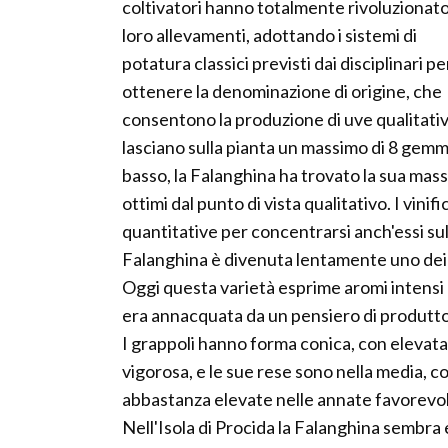
coltivatori hanno totalmente rivoluzionato
loro allevamenti, adottando i sistemi di
potatura classici previsti dai disciplinari pe
ottenere la denominazione di origine, che
consentono la produzione di uve qualitativ
lasciano sulla pianta un massimo di 8 gemm
basso, la Falanghina ha trovato la sua m
ottimi dal punto di vista qualitativo. I vini
quantitative per concentrarsi anch'essi sull
Falanghina è divenuta lentamente uno dei s
Oggi questa varietà esprime aromi intensi
era annacquata da un pensiero di produttor
I grappoli hanno forma conica, con elevata
vigorosa, e le sue rese sono nella media, 
abbastanza elevate nelle annate favorevol
Nell'Isola di Procida la Falanghina sembra 