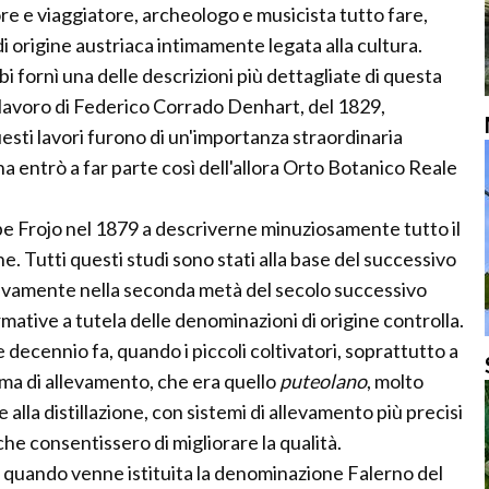
re e viaggiatore, archeologo e musicista tutto fare,
i origine austriaca intimamente legata alla cultura.
 fornì una delle descrizioni più dettagliate di questa
l lavoro di Federico Corrado Denhart, del 1829,
sti lavori furono di un'importanza straordinaria
na entrò a far parte così dell'allora Orto Botanico Reale
ppe Frojo nel 1879 a descriverne minuziosamente tutto il
ne. Tutti questi studi sono stati alla base del successivo
tivamente nella seconda metà del secolo successivo
ormative a tutela delle denominazioni di origine controlla.
e decennio fa, quando i piccoli coltivatori, soprattutto a
ema di allevamento, che era quello
puteolano
, molto
 alla distillazione, con sistemi di allevamento più precisi
che consentissero di migliorare la qualità.
 quando venne istituita la denominazione Falerno del