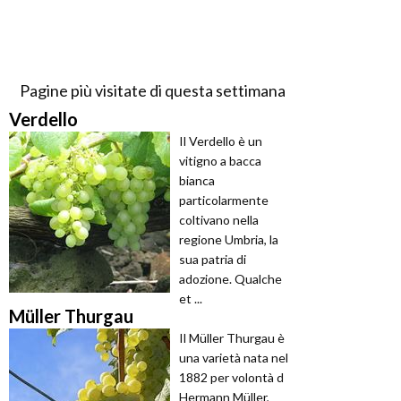
Pagine più visitate di questa settimana
Verdello
Il Verdello è un
vitigno a bacca
bianca
particolarmente
coltivano nella
regione Umbria, la
sua patria di
adozione. Qualche
et ...
Müller Thurgau
Il Müller Thurgau è
una varietà nata nel
1882 per volontà d
Hermann Müller,