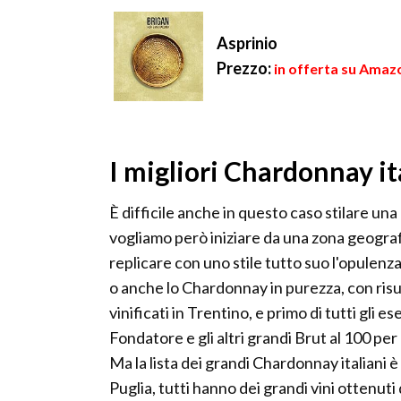
nuove scienz...
Asprinio
Prezzo:
in offerta su Amazo
I migliori Chardonnay it
È difficile anche in questo caso stilare una
vogliamo però iniziare da una zona geograf
replicare con uno stile tutto suo l'opule
o anche lo Chardonnay in purezza, con risu
vinificati in Trentino, e primo di tutti gli 
Fondatore e gli altri grandi Brut al 100 pe
Ma la lista dei grandi Chardonnay italiani è 
Puglia, tutti hanno dei grandi vini ottenuti 