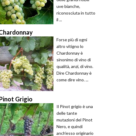
uve bianche,
riconosciuta in tutto
il ...
Chardonnay
Forse più di ogni
altro vitigno lo
Chardonnay è
sinonimo di vino di
qualità, anzi, di vino.
Dire Chardonnay è
come dire vino. ...
Pinot Grigio
Il Pinot grigio è una
delle tante
mutazioni del Pinot
Nero, e quindi
anch'esso originario