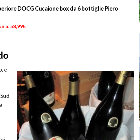
periore DOCG Cucaione box da 6 bottiglie Piero
n a: 58,99€
do
o, e
l Sud
a
ini