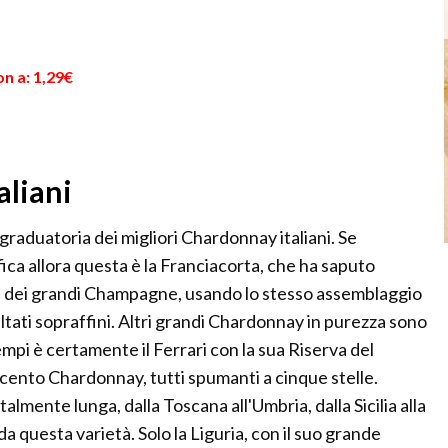
Italia con il...
n a: 1,29€
aliani
 graduatoria dei migliori Chardonnay italiani. Se
ica allora questa è la Franciacorta, che ha saputo
nza dei grandi Champagne, usando lo stesso assemblaggio
ltati sopraffini. Altri grandi Chardonnay in purezza sono
esempi è certamente il Ferrari con la sua Riserva del
r cento Chardonnay, tutti spumanti a cinque stelle.
talmente lunga, dalla Toscana all'Umbria, dalla Sicilia alla
da questa varietà. Solo la Liguria, con il suo grande