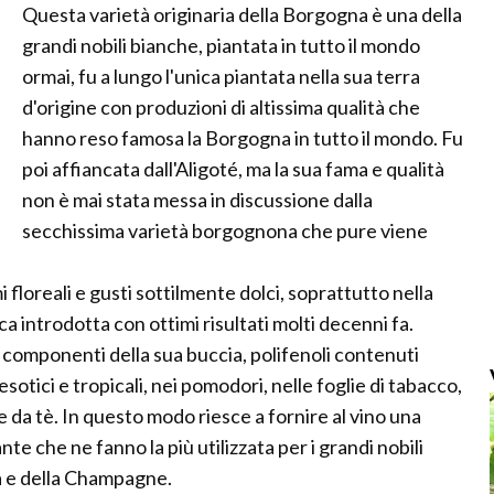
Questa varietà originaria della Borgogna è una della
grandi nobili bianche, piantata in tutto il mondo
ormai, fu a lungo l'unica piantata nella sua terra
d'origine con produzioni di altissima qualità che
hanno reso famosa la Borgogna in tutto il mondo. Fu
poi affiancata dall'Aligoté, ma la sua fama e qualità
non è mai stata messa in discussione dalla
secchissima varietà borgognona che pure viene
i floreali e gusti sottilmente dolci, soprattutto nella
a introdotta con ottimi risultati molti decenni fa.
componenti della sua buccia, polifenoli contenuti
 esotici e tropicali, nei pomodori, nelle foglie di tabacco,
ie da tè. In questo modo riesce a fornire al vino una
e che ne fanno la più utilizzata per i grandi nobili
ta e della Champagne.