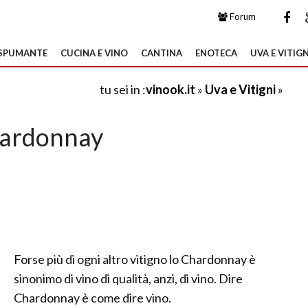
Forum
SPUMANTE
CUCINA E VINO
CANTINA
ENOTECA
UVA E VITIGN
tu sei in :
vinook.it
»
Uva e Vitigni
»
ardonnay
Forse più di ogni altro vitigno lo Chardonnay è
sinonimo di vino di qualità, anzi, di vino. Dire
Chardonnay è come dire vino.