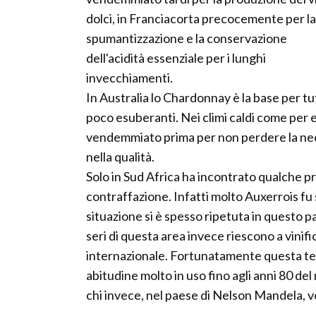
dolci, in Franciacorta precocemente per la
spumantizzazione e la conservazione
dell'acidità essenziale per i lunghi
invecchiamenti.
In Australia lo Chardonnay è la base per tutt
poco esuberanti. Nei climi caldi come per 
vendemmiato prima per non perdere la nec
nella qualità.
Solo in Sud Africa ha incontrato qualche pr
contraffazione. Infatti molto Auxerrois fu
situazione si è spesso ripetuta in questo p
seri di questa area invece riescono a vinif
internazionale. Fortunatamente questa te
abitudine molto in uso fino agli anni 80 d
chi invece, nel paese di Nelson Mandela, v