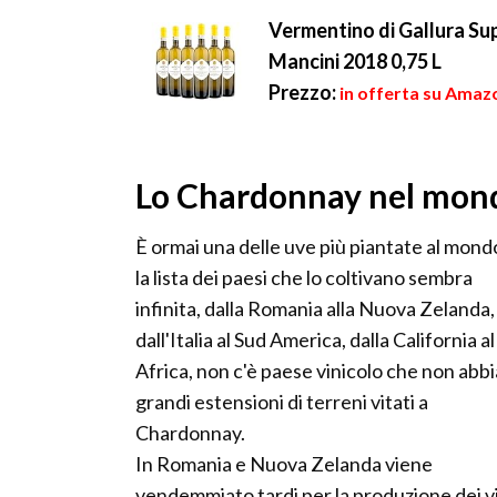
Vermentino di Gallura Su
Mancini 2018 0,75 L
Prezzo:
in offerta su Amazo
Lo Chardonnay nel mon
È ormai una delle uve più piantate al mond
la lista dei paesi che lo coltivano sembra
infinita, dalla Romania alla Nuova Zelanda,
dall'Italia al Sud America, dalla California a
Africa, non c'è paese vinicolo che non abbi
grandi estensioni di terreni vitati a
Chardonnay.
In Romania e Nuova Zelanda viene
vendemmiato tardi per la produzione dei v