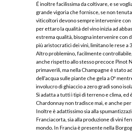
É inoltre facilissima da coltivare, e se vog
grande vigoria che fornisce, se non tenuta s
viticoltori devono sempre intervenire con pr
per ettaro la qualità del vino inizia ad abb
estrema qualità, bisogna intervenire con de
più aristocratici dei vini, limitano le rese a
Altro problemino, facilmente controllabile,
anche rispetto allo stesso precoce Pinot 
primaverili, ma nella Champagne è stato ad
dell'acqua sulle piante che gela a 0° mentre
involucro di ghiaccio a zero gradi sono isol
Si adatta a tutti i tipi di terreno e clima, e
Chardonnay non tradisce mai, e anche per 
Inoltre è adattissimo sia alla spumantizzaz
Franciacorta, sia alla produzione di vini fer
mondo. In Francia è presente nella Borgo