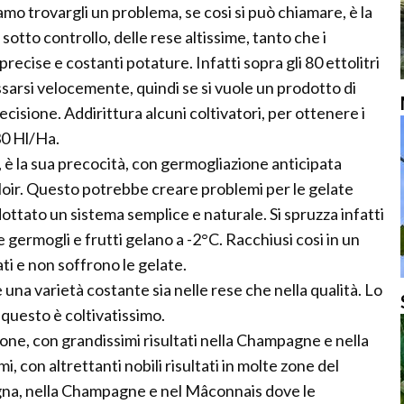
liamo trovargli un problema, se cosi si può chiamare, è la
otto controllo, delle rese altissime, tanto che i
ecise e costanti potature. Infatti sopra gli 80 ettolitri
assarsi velocemente, quindi se si vuole un prodotto di
cisione. Addirittura alcuni coltivatori, per ottenere i
 30 Hl/Ha.
 è la sua precocità, con germogliazione anticipata
Noir. Questo potrebbe creare problemi per le gelate
ottato un sistema semplice e naturale. Si spruzza infatti
 germogli e frutti gelano a -2°C. Racchiusi cosi in un
ati e non soffrono le gelate.
d è una varietà costante sia nelle rese che nella qualità. Lo
questo è coltivatissimo.
ione, con grandissimi risultati nella Champagne e nella
mi, con altrettanti nobili risultati in molte zone del
gna, nella Champagne e nel Mâconnais dove le