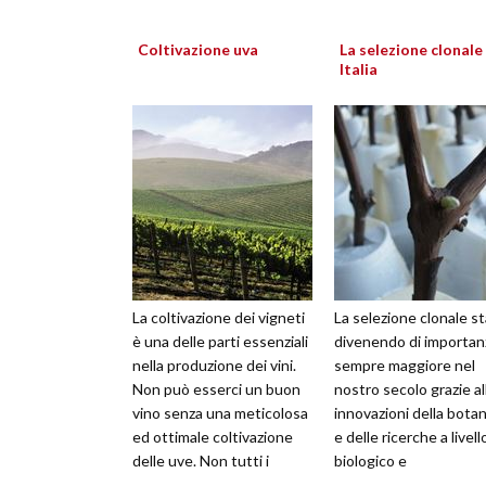
Coltivazione uva
La selezione clonale 
Italia
La coltivazione dei vigneti
La selezione clonale st
è una delle parti essenziali
divenendo di importan
nella produzione dei vini.
sempre maggiore nel
Non può esserci un buon
nostro secolo grazie al
vino senza una meticolosa
innovazioni della botan
ed ottimale coltivazione
e delle ricerche a livell
delle uve. Non tutti i
biologico e
produttori di vini...
molecolare.Attraverso