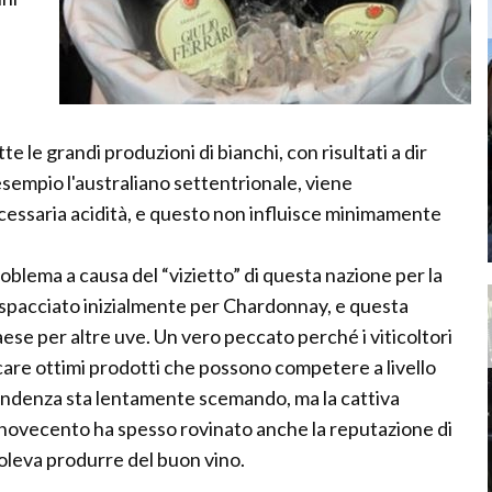
e le grandi produzioni di bianchi, con risultati a dir
esempio l'australiano settentrionale, viene
essaria acidità, e questo non influisce minimamente
oblema a causa del “vizietto” di questa nazione per la
 spacciato inizialmente per Chardonnay, e questa
aese per altre uve. Un vero peccato perché i viticoltori
icare ottimi prodotti che possono competere a livello
ndenza sta lentamente scemando, ma la cattiva
el novecento ha spesso rovinato anche la reputazione di
oleva produrre del buon vino.