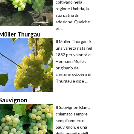
coltivano nella
regione Umbria, la
sua patria di
adozione. Qualche
et ...
Müller Thurgau
Il Müller Thurgau è
una varietà nata nel
1882 per volontà d
Hermann Müller,
originario del
cantone svizzero di
Thurgau e dipe ...
Sauvignon
Il Sauvignon Blanc,
chiamato sempre
semplicemente
Sauvignon, è una
delle grandi nobili