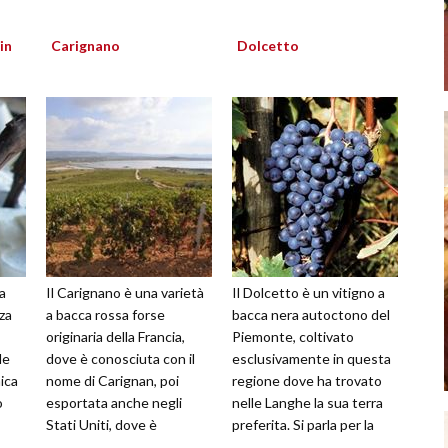
in
Carignano
Dolcetto
a
Il Carignano è una varietà
Il Dolcetto è un vitigno a
za
a bacca rossa forse
bacca nera autoctono del
originaria della Francia,
Piemonte, coltivato
le
dove è conosciuta con il
esclusivamente in questa
ica
nome di Carignan, poi
regione dove ha trovato
o
esportata anche negli
nelle Langhe la sua terra
Stati Uniti, dove è
preferita. Si parla per la
 le
chiamata Carignane, e in
prima volta del Dolcetto i...