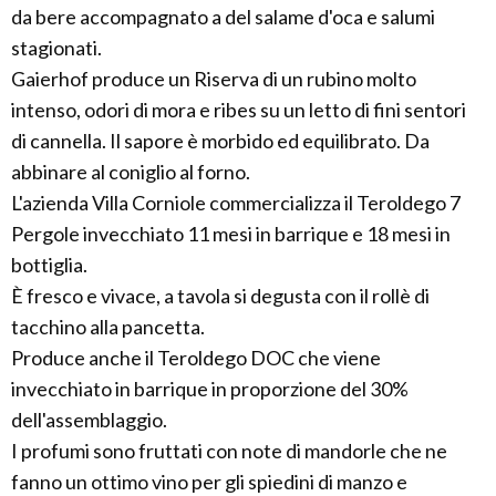
da bere accompagnato a del salame d'oca e salumi
stagionati.
Gaierhof produce un Riserva di un rubino molto
intenso, odori di mora e ribes su un letto di fini sentori
di cannella. Il sapore è morbido ed equilibrato. Da
abbinare al coniglio al forno.
L'azienda Villa Corniole commercializza il Teroldego 7
Pergole invecchiato 11 mesi in barrique e 18 mesi in
bottiglia.
È fresco e vivace, a tavola si degusta con il rollè di
tacchino alla pancetta.
Produce anche il Teroldego DOC che viene
invecchiato in barrique in proporzione del 30%
dell'assemblaggio.
I profumi sono fruttati con note di mandorle che ne
fanno un ottimo vino per gli spiedini di manzo e