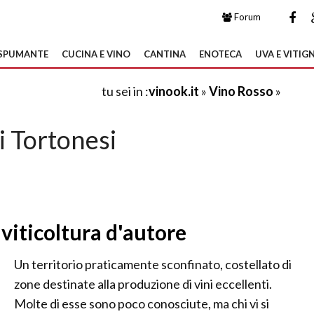
Forum
SPUMANTE
CUCINA E VINO
CANTINA
ENOTECA
UVA E VITIGN
tu sei in :
vinook.it
»
Vino Rosso
»
i Tortonesi
i viticoltura d'autore
Un territorio praticamente sconfinato, costellato di
zone destinate alla produzione di vini eccellenti.
Molte di esse sono poco conosciute, ma chi vi si