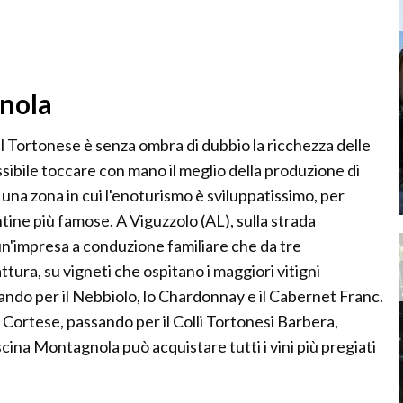
gnola
 il Tortonese è senza ombra di dubbio la ricchezza delle
sibile toccare con mano il meglio della produzione di
 una zona in cui l'enoturismo è sviluppatissimo, per
ntine più famose. A Viguzzolo (AL), sulla strada
'impresa a conduzione familiare che da tre
attura, su vigneti che ospitano i maggiori vitigni
ando per il Nebbiolo, lo Chardonnay e il Cabernet Franc.
i Cortese, passando per il Colli Tortonesi Barbera,
cina Montagnola può acquistare tutti i vini più pregiati