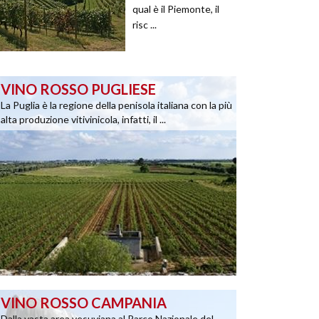
qual è il Piemonte, il
risc ...
VINO ROSSO PUGLIESE
La Puglia è la regione della penisola italiana con la più
alta produzione vitivinicola, infatti, il ...
VINO ROSSO CAMPANIA
Dalla vasta area vesuviana al Parco Nazionale del