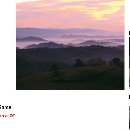
 Game
n a: 0€