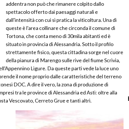
addentra non può che rimanere colpito dallo
spettacolo offerto dai paesaggi naturali e
dall'intensità con cui si pratica la viticoltura. Una di
queste è l'area collinare che circonda il comune di
Tortona, che conta meno di 30mila abitanti ed è
situato in provincia di Alessandria. Sotto il profilo
strettamente fisico, questa cittadina sorge nel cuore
della pianura di Marengo sulle rive del fiume Scrivia,
dell'Appennino Ligure. Da queste parti vede la luce uno
 prende il nome proprio dalle caratteristiche del terreno
ortonesi DOC. A dire il vero, la zona di produzione di
si tra le province di Alessandria ed Asti: oltre alla
osta Vescovato, Cerreto Grue e tanti altri.