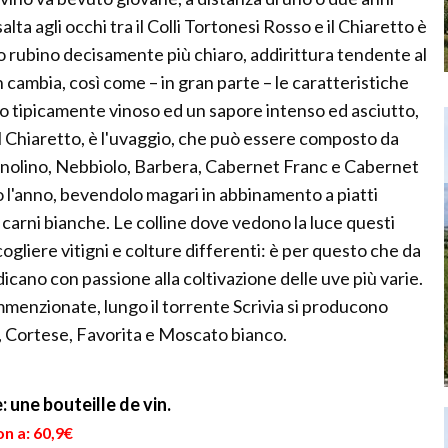
ta agli occhi tra il Colli Tortonesi Rosso e il Chiaretto è
so rubino decisamente più chiaro, addirittura tendente al
cambia, così come – in gran parte – le caratteristiche
 tipicamente vinoso ed un sapore intenso ed asciutto,
el Chiaretto, è l'uvaggio, che può essere composto da
gnolino, Nebbiolo, Barbera, Cabernet Franc e Cabernet
 l'anno, bevendolo magari in abbinamento a piatti
e carni bianche. Le colline dove vedono la luce questi
cogliere vitigni e colture differenti: è per questo che da
edicano con passione alla coltivazione delle uve più varie.
ummenzionate, lungo il torrente Scrivia si producono
a, Cortese, Favorita e Moscato bianco.
: une bouteille de vin.
n a: 60,9€