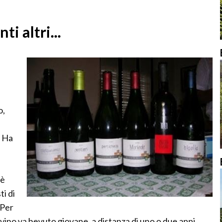
ti altri...
o,
. Ha
 è
i di
 Per
ino va bevuto giovane, a distanza di uno o due anni