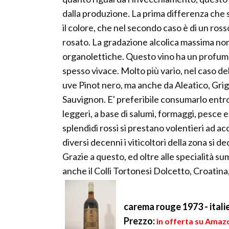
dalla produzione. La prima differenza che sal
il colore, che nel secondo caso è di un ros
rosato. La gradazione alcolica massima non 
organolettiche. Questo vino ha un profumo
spesso vivace. Molto più vario, nel caso d
uve Pinot nero, ma anche da Aleatico, Gri
Sauvignon. E' preferibile consumarlo entro
leggeri, a base di salumi, formaggi, pesce 
splendidi rossi si prestano volentieri ad ac
diversi decenni i viticoltori della zona si d
Grazie a questo, ed oltre alle specialità s
anche il Colli Tortonesi Dolcetto, Croatin
carema rouge 1973 - italie
Prezzo:
in offerta su Amazo