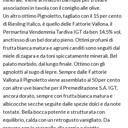
associazioni in tavola con il coniglio alle olive.
Un altro ottimo Pignoletto, tagliato con il 15 per cento
di Riesling Italico, è quello delle Fattorie Vallona, il
Permartina Vendemmia Tardiva IGT da ben 14,5% vol,
anch'esso di un bel dorato pieno. Ottimi profumi di
frutta bianca matura e agrumi canditi sono seguiti dal
miele di zagara e da toni spiccatamente minerali. Bel
palato morbido, dal lungo finale. Ottimo con gli
agnolotti al sugo di lepre. Sempre dalle Fattorie
Vallona il Pignoletto viene assemblato al 50 per cento
con altre uve bianche per il Premeditazione S.A. IGT,
ancora dorato, sempre con frutta bianca matura e
albicocche secche seguite dalle spezie dolci e da note
tostate. Bella bocca potente e strutturata con
equilibrio, calda con un retrogusto vanigliato. Da
provare con le crespelle alla cernia e ricotta.