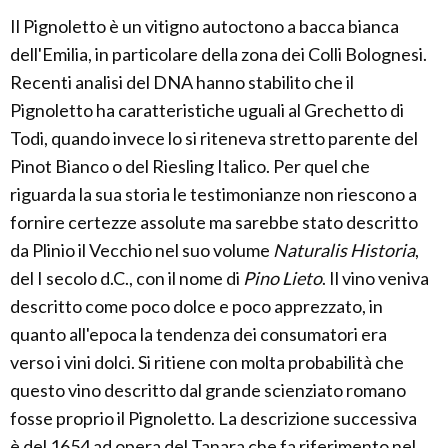
Il Pignoletto è un vitigno autoctono a bacca bianca
dell'Emilia, in particolare della zona dei Colli Bolognesi.
Recenti analisi del DNA hanno stabilito che il
Pignoletto ha caratteristiche uguali al Grechetto di
Todi, quando invece lo si riteneva stretto parente del
Pinot Bianco o del Riesling Italico. Per quel che
riguarda la sua storia le testimonianze non riescono a
fornire certezze assolute ma sarebbe stato descritto
da Plinio il Vecchio nel suo volume
Naturalis Historia
,
del I secolo d.C., con il nome di
Pino Lieto
. Il vino veniva
descritto come poco dolce e poco apprezzato, in
quanto all'epoca la tendenza dei consumatori era
verso i vini dolci. Si ritiene con molta probabilità che
questo vino descritto dal grande scienziato romano
fosse proprio il Pignoletto. La descrizione successiva
è del 1654 ad opera del Tanara che fa riferimento nel