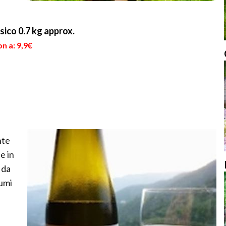
ico 0.7 kg approx.
n a: 9,9€
nte
e in
 da
fumi