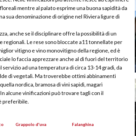
 floreali mentre al palato esprime una buona sapidità da
na sua denominazione di origine nel Riviera ligure di
 anche se il disciplinare offre la possibilità di un
 uve regionali. Le rese sono bloccate a11 tonnellate per
miglior vitigno e vino monovitigno della regione, ed è
le lo faccia apprezzare anche al di fuori del territorio
il servizio ad una temperatura di circa 13-14 gradi, da
alde di vegetali. Ma troverebbe ottimi abbinamenti
quella nordica, bramosa di vini sapidi, magari
In alcune vinificazioni può trovare tagli con il
 preferibile.
to
Grappolo d'uva
Falanghina