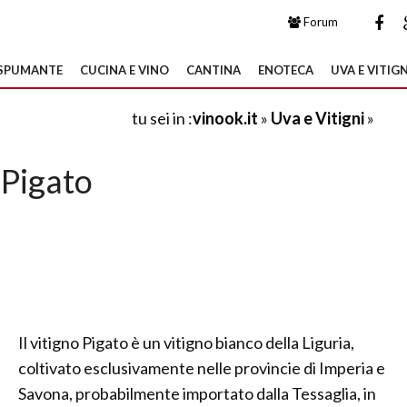
Forum
SPUMANTE
CUCINA E VINO
CANTINA
ENOTECA
UVA E VITIGN
tu sei in :
vinook.it
»
Uva e Vitigni
»
Pigato
Il vitigno Pigato è un vitigno bianco della Liguria,
coltivato esclusivamente nelle provincie di Imperia e
Savona, probabilmente importato dalla Tessaglia, in