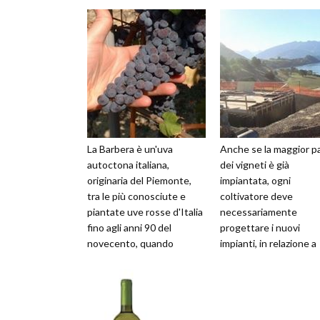
La Barbera è un'uva
Anche se la maggior p
autoctona italiana,
dei vigneti è già
originaria del Piemonte,
impiantata, ogni
tra le più conosciute e
coltivatore deve
piantate uve rosse d'Italia
necessariamente
fino agli anni 90 del
progettare i nuovi
novecento, quando
impianti, in relazione a
“esplosero” le uve
molti fattori, inclusi il
autoctone del sud, dove ...
rimpiazzo dei vigneti
vecchi ormai i...