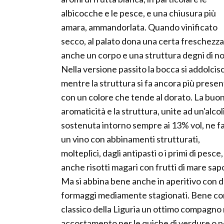
albicocche e le pesce, e una chiusura più
amara, ammandorlata. Quando vinificato
secco, al palato dona una certa freschezz
anche un corpo e una struttura degni di no
Nella versione passito la bocca si addolcis
mentre la struttura si fa ancora più prese
con un colore che tende al dorato. La buo
aromaticità e la struttura, unite ad un'alcol
sostenuta intorno sempre ai 13% vol, ne 
un vino con abbinamenti strutturati,
molteplici, dagli antipasti o i primi di pesce,
anche risotti magari con frutti di mare sapo
Ma si abbina bene anche in aperitivo con de
formaggi mediamente stagionati. Bene con 
classico della Liguria un ottimo compagno 
accostamento per le quiche di verdure o pe