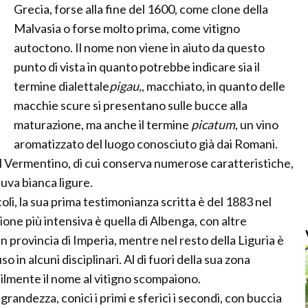
Grecia, forse alla fine del 1600, come clone della
Malvasia o forse molto prima, come vitigno
autoctono. Il nome non viene in aiuto da questo
punto di vista in quanto potrebbe indicare sia il
termine dialettale
pigau,
, macchiato, in quanto delle
macchie scure si presentano sulle bucce alla
maturazione, ma anche il termine
picatum
, un vino
aromatizzato del luogo conosciuto già dai Romani.
al Vermentino, di cui conserva numerose caratteristiche,
uva bianca ligure.
oli, la sua prima testimonianza scritta è del 1883 nel
ione più intensiva è quella di Albenga, con altre
in provincia di Imperia, mentre nel resto della Liguria è
in alcuni disciplinari. Al di fuori della sua zona
ilmente il nome al vitigno scompaiono.
grandezza, conici i primi e sferici i secondi, con buccia