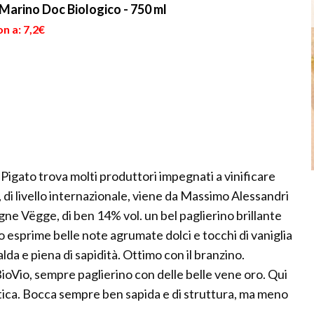
Marino Doc Biologico - 750 ml
n a: 7,2€
 Pigato trova molti produttori impegnati a vinificare
 di livello internazionale, viene da Massimo Alessandri
igne Vëgge, di ben 14% vol. un bel paglierino brillante
o esprime belle note agrumate dolci e tocchi di vaniglia
alda e piena di sapidità. Ottimo con il branzino.
ioVio, sempre paglierino con delle belle vene oro. Qui
 esotica. Bocca sempre ben sapida e di struttura, ma meno