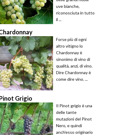
uve bianche,
riconosciuta in tutto
il ...
Chardonnay
Forse più di ogni
altro vitigno lo
Chardonnay è
sinonimo di vino di
qualità, anzi, di vino.
Dire Chardonnay è
come dire vino. ...
Pinot Grigio
Il Pinot grigio è una
delle tante
mutazioni del Pinot
Nero, e quindi
anch'esso originario