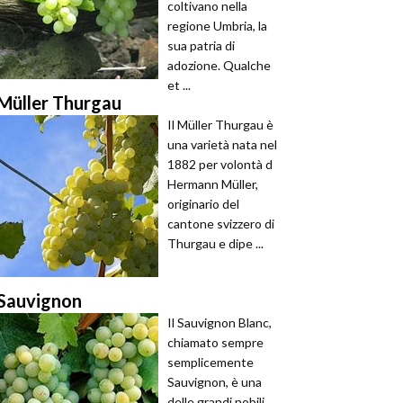
coltivano nella
regione Umbria, la
sua patria di
adozione. Qualche
et ...
Müller Thurgau
Il Müller Thurgau è
una varietà nata nel
1882 per volontà d
Hermann Müller,
originario del
cantone svizzero di
Thurgau e dipe ...
Sauvignon
Il Sauvignon Blanc,
chiamato sempre
semplicemente
Sauvignon, è una
delle grandi nobili