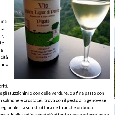
a ma
ta.
ce,
nte
na
icità
fanno
riti.
gli stuzzichini o con delle verdure, o a fine pasto con
salmone e crostacei, trova con il pesto alla genovese
regionale. La sua struttura ne fa anche un buon
sce. Nelle vinificazioni più attente riesce ad esprimere