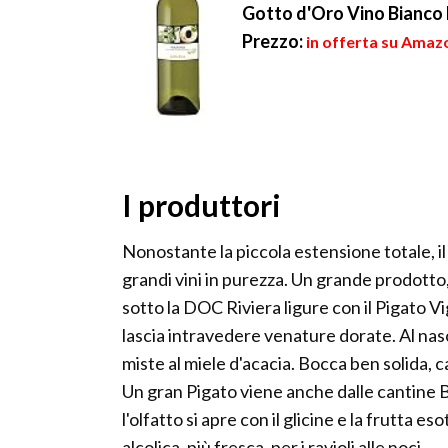
Gotto d'Oro Vino Bianco 
Prezzo:
in offerta su Amazo
I produttori
Nonostante la piccola estensione totale, il
grandi vini in purezza. Un grande prodotto,
sotto la DOC Riviera ligure con il Pigato V
lascia intravedere venature dorate. Al nas
miste al miele d'acacia. Bocca ben solida, c
Un gran Pigato viene anche dalle cantine B
l'olfatto si apre con il glicine e la frutta
alcolica, più fresca, per i ravioli alle noci.