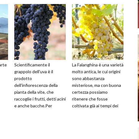
arte
Scientificamente il
La Falanghina è una varietà
grappolo dell'uva è il
molto antica, le cui origini
prodotto
sono abbastanza
dell'infiorescenza della
misteriose, ma con buona
pianta della vite, che
certezza possiamo
raccoglie i frutti, detti acini
ritenere che fosse
e anche bacche.Per
coltivata già ai tempi dei
grappolo si intende tutta
Romani. Attualmente
l'infiorescenza trasf...
viene coltivata ...