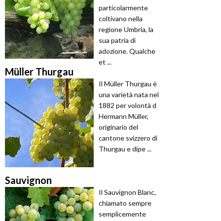
particolarmente
coltivano nella
regione Umbria, la
sua patria di
adozione. Qualche
et ...
Müller Thurgau
Il Müller Thurgau è
una varietà nata nel
1882 per volontà d
Hermann Müller,
originario del
cantone svizzero di
Thurgau e dipe ...
Sauvignon
Il Sauvignon Blanc,
chiamato sempre
semplicemente