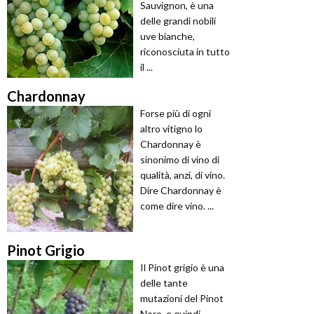
Sauvignon, è una
delle grandi nobili
uve bianche,
riconosciuta in tutto
il ...
Chardonnay
Forse più di ogni
altro vitigno lo
Chardonnay è
sinonimo di vino di
qualità, anzi, di vino.
Dire Chardonnay è
come dire vino. ...
Pinot Grigio
Il Pinot grigio è una
delle tante
mutazioni del Pinot
Nero, e quindi