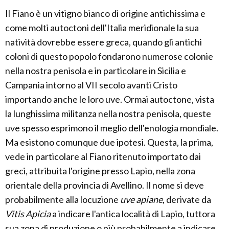
Il Fiano è un vitigno bianco di origine antichissima e
come molti autoctoni dell'Italia meridionale la sua
natività dovrebbe essere greca, quando gli antichi
coloni di questo popolo fondarono numerose colonie
nella nostra penisola e in particolare in Sicilia e
Campania intorno al VII secolo avanti Cristo
importando anche le loro uve. Ormai autoctone, vista
la lunghissima militanza nella nostra penisola, queste
uve spesso esprimono il meglio dell'enologia mondiale.
Ma esistono comunque due ipotesi. Questa, la prima,
vede in particolare al Fiano ritenuto importato dai
greci, attribuita l'origine presso Lapìo, nella zona
orientale della provincia di Avellino. Il nome si deve
probabilmente alla locuzione
uve apiane
, derivate da
Vitis Apicia
a indicare l'antica località di Lapio, tuttora
sua zona di produzione o più probabilmente a indicare