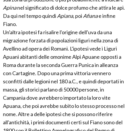
Apina
nel significato di dolce profumo che attira le api.
Da qui nel tempo quindi
Apiana
, poi
Afiana
e infine
Fiano.
Un'altra ipotesi fa risalire l'origine dell'uva da una
migrazione forzata di popolazioni liguri nella zona di
Avellino ad opera dei Romani. L'ipotesi vede i Liguri
Apuani abitanti delle omonime Alpi Apuane opposti a
Roma durante la seconda Guerra Punica in alleanza
con Cartagine. Dopo una prima vittoria vennero
sconfitti dalle legioni nel 180 a.C., e quindi deportati in
massa, gli storici parlano di 50000 persone, in
Campania dove avrebbero importato la loro vite
Apuana, che poi avrebbe subito lo stesso processo nel
nome. Altre a delle ipotesi che si possono riferire
all'antichità, i primi documenti certi sul Fiano sono del
1800 con il Bollettino Ampelografico del Regno di