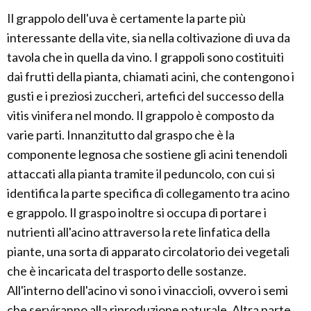
Il grappolo dell'uva è certamente la parte più
interessante della vite, sia nella coltivazione di uva da
tavola che in quella da vino. I grappoli sono costituiti
dai frutti della pianta, chiamati acini, che contengono i
gusti e i preziosi zuccheri, artefici del successo della
vitis vinifera nel mondo. Il grappolo è composto da
varie parti. Innanzitutto dal graspo che è la
componente legnosa che sostiene gli acini tenendoli
attaccati alla pianta tramite il peduncolo, con cui si
identifica la parte specifica di collegamento tra acino
e grappolo. Il graspo inoltre si occupa di portare i
nutrienti all'acino attraverso la rete linfatica della
piante, una sorta di apparato circolatorio dei vegetali
che è incaricata del trasporto delle sostanze.
All'interno dell'acino vi sono i vinaccioli, ovvero i semi
che serviranno alla riproduzione naturale. Altra parte