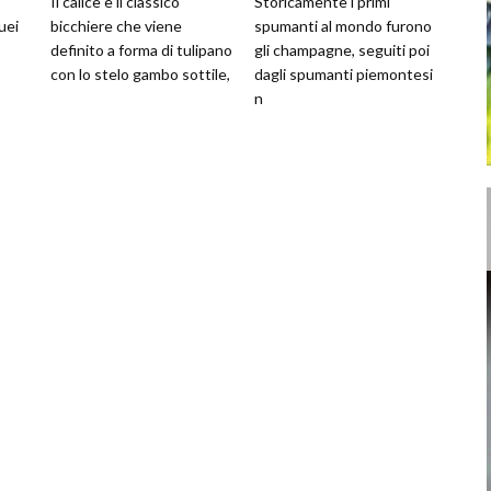
Il calice è il classico
Storicamente i primi
uei
bicchiere che viene
spumanti al mondo furono
definito a forma di tulipano
gli champagne, seguiti poi
con lo stelo gambo sottile,
dagli spumanti piemontesi
n