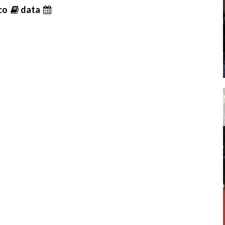
ico
data