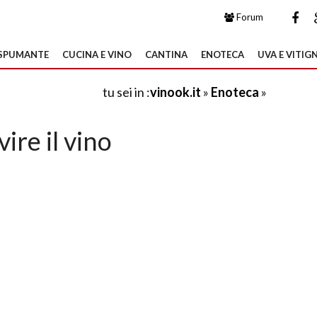
Forum
SPUMANTE
CUCINA E VINO
CANTINA
ENOTECA
UVA E VITIGN
tu sei in :
vinook.it
»
Enoteca
»
vire il vino