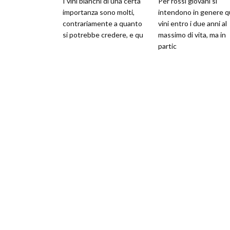
I vini bianchi di una certa
Per rossi giovani si
importanza sono molti,
intendono in genere q
contrariamente a quanto
vini entro i due anni al
si potrebbe credere, e qu
massimo di vita, ma in
partic