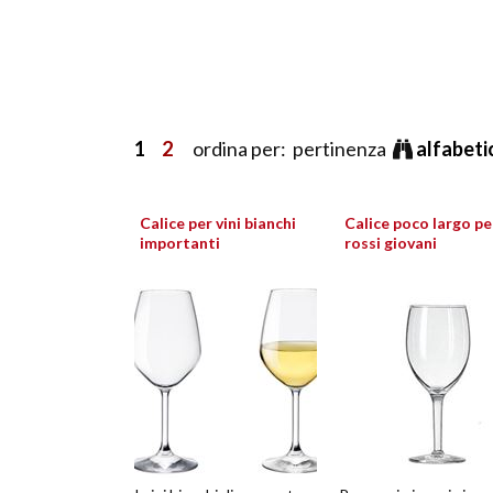
1
2
ordina per: pertinenza
alfabet
Calice per vini bianchi
Calice poco largo pe
importanti
rossi giovani