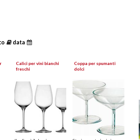
ico
data
r
Calici per vini bianchi
Coppa per spumanti
freschi
dolci