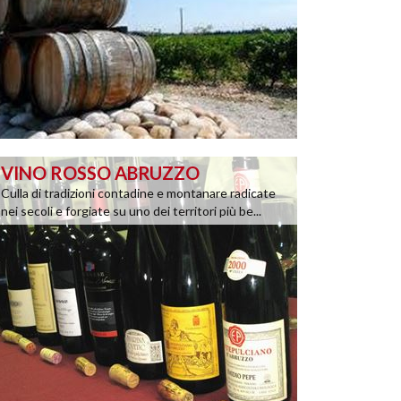
VINO ROSSO ABRUZZO
Culla di tradizioni contadine e montanare radicate
nei secoli e forgiate su uno dei territori più be...