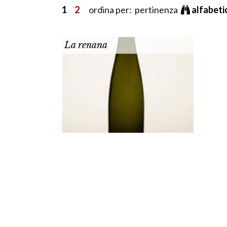
1
2
ordina per: pertinenza
alfabet
La renana