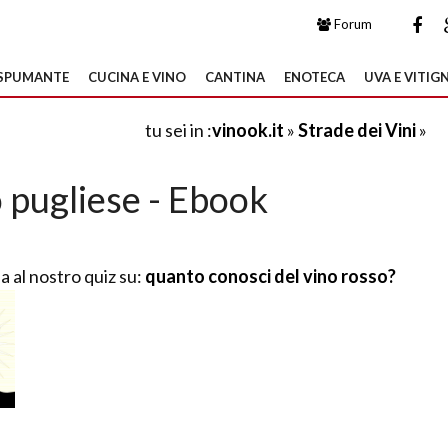
Forum
SPUMANTE
CUCINA E VINO
CANTINA
ENOTECA
UVA E VITIGN
tu sei in :
vinook.it
»
Strade dei Vini
»
 pugliese - Ebook
a al nostro quiz su:
quanto conosci del vino rosso?