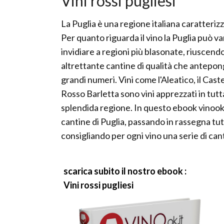
Vini rossi pugliesi
La Puglia è una regione italiana caratteriz
Per quanto riguarda il vino la Puglia può v
invidiare a regioni più blasonate, riuscend
altrettante cantine di qualità che antepong
grandi numeri. Vini come l'Aleatico, il Caste
Rosso Barletta sono vini apprezzati in tutta 
splendida regione. In questo ebook vinook.i
cantine di Puglia, passando in rassegna tut
consigliando per ogni vino una serie di cant
scarica subito il nostro ebook :
Vini rossi pugliesi