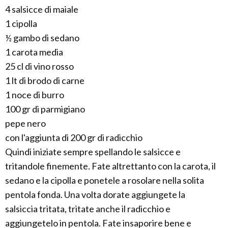
4 salsicce di maiale
1 cipolla
½ gambo di sedano
1 carota media
25 cl di vino rosso
1 lt di brodo di carne
1 noce di burro
100 gr di parmigiano
pepe nero
con l'aggiunta di 200 gr di radicchio
Quindi iniziate sempre spellando le salsicce e
tritandole finemente. Fate altrettanto con la carota, il
sedano e la cipolla e ponetele a rosolare nella solita
pentola fonda. Una volta dorate aggiungete la
salsiccia tritata, tritate anche il radicchio e
aggiungetelo in pentola. Fate insaporire bene e