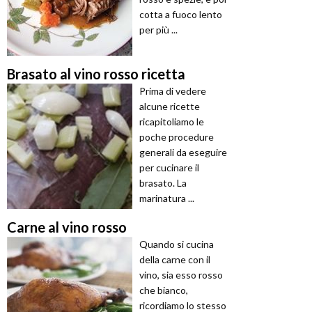
cotta a fuoco lento
per più ...
Brasato al vino rosso ricetta
Prima di vedere
alcune ricette
ricapitoliamo le
poche procedure
generali da eseguire
per cucinare il
brasato. La
marinatura ...
Carne al vino rosso
Quando si cucina
della carne con il
vino, sia esso rosso
che bianco,
ricordiamo lo stesso