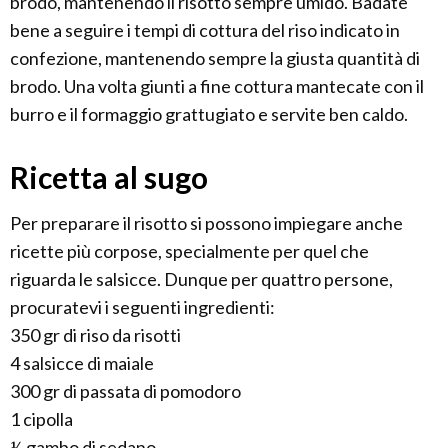
brodo, mantenendo il risotto sempre umido. Badate
bene a seguire i tempi di cottura del riso indicato in
confezione, mantenendo sempre la giusta quantità di
brodo. Una volta giunti a fine cottura mantecate con il
burro e il formaggio grattugiato e servite ben caldo.
Ricetta al sugo
Per preparare il risotto si possono impiegare anche
ricette più corpose, specialmente per quel che
riguarda le salsicce. Dunque per quattro persone,
procuratevi i seguenti ingredienti:
350 gr di riso da risotti
4 salsicce di maiale
300 gr di passata di pomodoro
1 cipolla
½ gambo di sedano