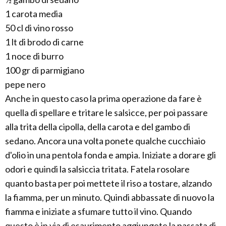
1 carota media
50 cl di vino rosso
1 lt di brodo di carne
1 noce di burro
100 gr di parmigiano
pepe nero
Anche in questo caso la prima operazione da fare è
quella di spellare e tritare le salsicce, per poi passare
alla trita della cipolla, della carota e del gambo di
sedano. Ancora una volta ponete qualche cucchiaio
d'olio in una pentola fonda e ampia. Iniziate a dorare gli
odori e quindi la salsiccia tritata. Fatela rosolare
quanto basta per poi mettete il riso a tostare, alzando
la fiamma, per un minuto. Quindi abbassate di nuovo la
fiamma e iniziate a sfumare tutto il vino. Quando
questo è in via di esaurimento aggiungete la passata di