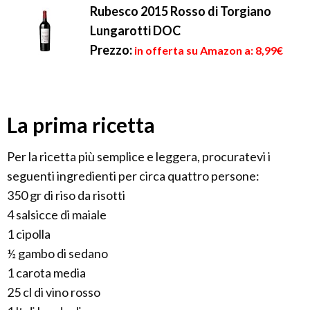
Rubesco 2015 Rosso di Torgiano
Lungarotti DOC
Prezzo:
in offerta su Amazon a: 8,99€
La prima ricetta
Per la ricetta più semplice e leggera, procuratevi i
seguenti ingredienti per circa quattro persone:
350 gr di riso da risotti
4 salsicce di maiale
1 cipolla
½ gambo di sedano
1 carota media
25 cl di vino rosso