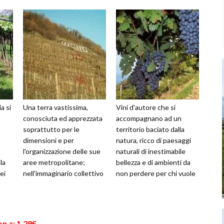
a si
Una terra vastissima,
Vini d'autore che si
conosciuta ed apprezzata
accompagnano ad un
soprattutto per le
territorio baciato dalla
dimensioni e per
natura, ricco di paesaggi
l'organizzazione delle sue
naturali di inestimabile
la
aree metropolitane;
bellezza e di ambienti da
ei
nell'immaginario collettivo
non perdere per chi vuole
è la terra delle opportunità
toccare con mano il meglio
e dell'effici...
dell'...
n a: 1,29€