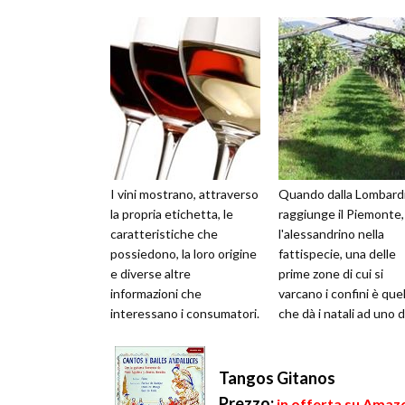
I vini mostrano, attraverso
Quando dalla Lombardi
la propria etichetta, le
raggiunge il Piemonte,
caratteristiche che
l'alessandrino nella
possiedono, la loro origine
fattispecie, una delle
e diverse altre
prime zone di cui si
informazioni che
varcano i confini è quel
interessano i consumatori.
che dà i natali ad uno d
Sulle etichette sono
vini rossi più famosi ed
presenti anche del...
apprezz...
Tangos Gitanos
Prezzo:
in offerta su Amazo