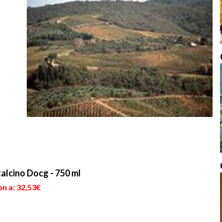
alcino Docg - 750 ml
n a: 32,53€