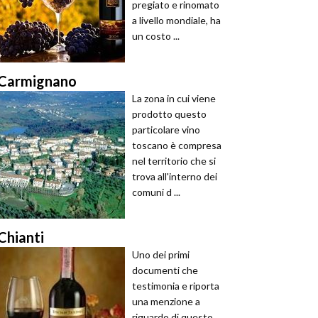
pregiato e rinomato
a livello mondiale, ha
un costo ...
Carmignano
La zona in cui viene
prodotto questo
particolare vino
toscano è compresa
nel territorio che si
trova all'interno dei
comuni d ...
Chianti
Uno dei primi
documenti che
testimonia e riporta
una menzione a
riguardo di questo