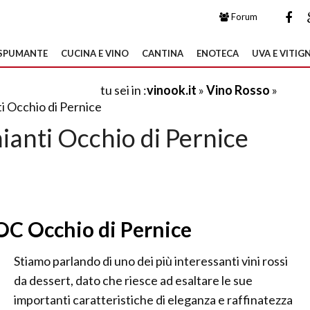
Forum
SPUMANTE
CUCINA E VINO
CANTINA
ENOTECA
UVA E VITIGN
tu sei in :
vinook.it
»
Vino Rosso
»
ti Occhio di Pernice
ianti Occhio di Pernice
OC Occhio di Pernice
Stiamo parlando di uno dei più interessanti vini rossi
da dessert, dato che riesce ad esaltare le sue
importanti caratteristiche di eleganza e raffinatezza