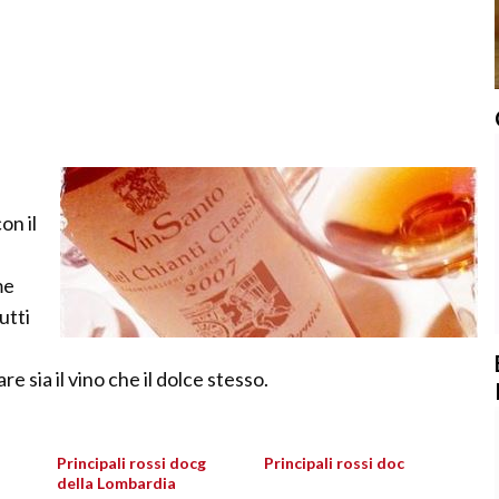
a
on il
i
me
utti
e sia il vino che il dolce stesso.
Principali rossi docg
Principali rossi doc
della Lombardia