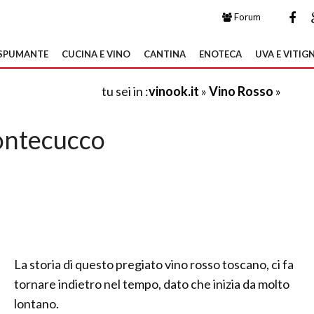
Forum
SPUMANTE
CUCINA E VINO
CANTINA
ENOTECA
UVA E VITIGN
tu sei in :
vinook.it
»
Vino Rosso
»
ntecucco
La storia di questo pregiato vino rosso toscano, ci fa
tornare indietro nel tempo, dato che inizia da molto
lontano.