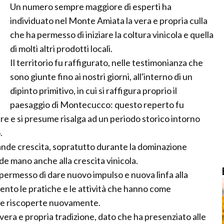
Un numero sempre maggiore di esperti ha
individuato nel Monte Amiata la vera e propria culla
che ha permesso di iniziare la coltura vinicola e quella
di molti altri prodotti locali.
Il territorio fu raffigurato, nelle testimonianza che
sono giunte fino ai nostri giorni, all'interno di un
dipinto primitivo, in cui si raffigura proprio il
paesaggio di Montecucco: questo reperto fu
ere e si presume risalga ad un periodo storico intorno
.
ande crescita, sopratutto durante la dominazione
e mano anche alla crescita vinicola.
a permesso di dare nuovo impulso e nuova linfa alla
ento le pratiche e le attività che hanno come
ate riscoperte nuovamente.
a vera e propria tradizione, dato che ha presenziato alle