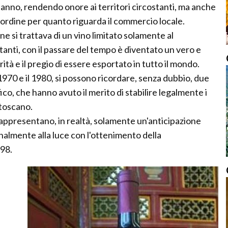
anno, rendendo onore ai territori circostanti, ma anche
ordine per quanto riguarda il commercio locale.
ne si trattava di un vino limitato solamente al
tanti, con il passare del tempo è diventato un vero e
rità e il pregio di essere esportato in tutto il mondo.
1970 e il 1980, si possono ricordare, senza dubbio, due
co, che hanno avuto il merito di stabilire legalmente i
 toscano.
appresentano, in realtà, solamente un'anticipazione
nalmente alla luce con l'ottenimento della
998.