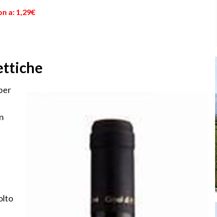
n a: 1,29€
ettiche
per
n
olto