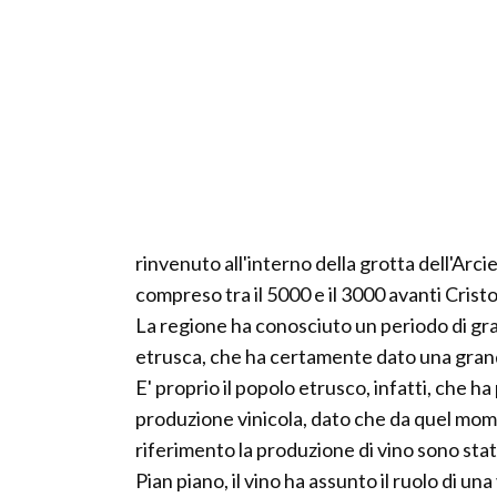
rinvenuto all'interno della grotta dell'Arci
compreso tra il 5000 e il 3000 avanti Cristo
La regione ha conosciuto un periodo di gr
etrusca, che ha certamente dato una grand
E' proprio il popolo etrusco, infatti, che h
produzione vinicola, dato che da quel mom
riferimento la produzione di vino sono st
Pian piano, il vino ha assunto il ruolo di un