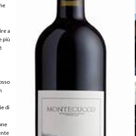
che
ire a
e più
è
rosso
n
e di
ione
ente