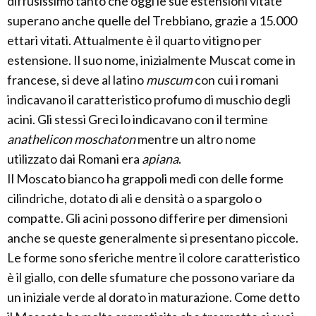
diffusissimo tanto che oggi le sue estensioni vitate
superano anche quelle del Trebbiano, grazie a 15.000
ettari vitati. Attualmente è il quarto vitigno per
estensione. Il suo nome, inizialmente Muscat come in
francese, si deve al latino
muscum
con cui i romani
indicavano il caratteristico profumo di muschio degli
acini. Gli stessi Greci lo indicavano con il termine
anathelicon moschaton
mentre un altro nome
utilizzato dai Romani era
apiana
.
Il Moscato bianco ha grappoli medi con delle forme
cilindriche, dotato di ali e densità o a spargolo o
compatte. Gli acini possono differire per dimensioni
anche se queste generalmente si presentano piccole.
Le forme sono sferiche mentre il colore caratteristico
è il giallo, con delle sfumature che possono variare da
un iniziale verde al dorato in maturazione. Come detto