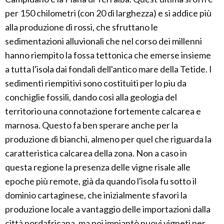
per 150 chilometri (con 20 di larghezza) e si addice più
alla produzione di rossi, che sfruttano le
sedimentazioni alluvionali che nel corso dei millenni
hanno riempito la fossa tettonica che emerse insieme
a tutta l'isola dai fondali dell'antico mare della Tetide. I
sedimenti riempitivi sono costituiti per lo piu da
conchiglie fossili, dando così alla geologia del
territorio una connotazione fortemente calcarea e
marnosa. Questo fa ben sperare anche per la
produzione di bianchi, almeno per quel che riguarda la
caratteristica calcarea della zona. Non a caso in
questa regione la presenza delle vigne risale alle
epoche più remote, già da quando l'isola fu sotto il
dominio cartaginese, che inizialmente sfavorì la
produzione locale a vantaggio delle importazioni dalla
città nordafricana, ma poi impiantò nuovi vigneti per