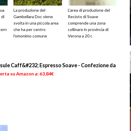
sua
La produzione del
L'area di produzione del
 di
Gambellara Doc viene
Recioto di Soave
svolta in una piccola area
comprende una zona
tern
che ha per centro
collinare in provincia di
l'omonimo comune
Verona a 20 c
ule Caff&#232; Espresso Soave - Confezione da
ferta su Amazon a: 63,84€