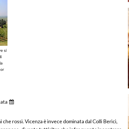
e si
di
la
por
ata
i che rossi. Vicenza è invece dominata dal Colli Berici,