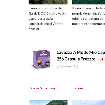
L'area di produzione del
Il vino Prosecco ha la 
Garda DOC è molto vasta
propria denominazione
e abbraccia sia la
origine controllata da
Lombardia che il Veneto
pochi anni per permet
nelle pr
Lavazza A Modo Mio Caps
256 Capsule
Prezzo:
in of
(Risparmi 32€)
Soave Superiore
Soave