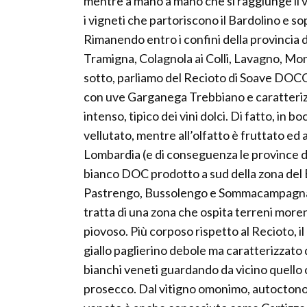
mentre a mano a mano che si raggiunge il 
i vigneti che partoriscono il Bardolino e sop
Rimanendo entro i confini della provincia 
Tramigna, Colagnola ai Colli, Lavagno, M
sotto, parliamo del Recioto di Soave DOCG,
con uve Garganega Trebbiano e caratterizz
intenso, tipico dei vini dolci. Di fatto, in
vellutato, mentre all’olfatto è fruttato ed 
Lombardia (e di conseguenza le province di 
bianco DOC prodotto a sud della zona del 
Pastrengo, Bussolengo e Sommacampagna so
tratta di una zona che ospita terreni more
piovoso. Più corposo rispetto al Recioto, i
giallo paglierino debole ma caratterizzato 
bianchi veneti guardando da vicino quello c
prosecco. Dal vitigno omonimo, autoctono 