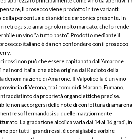
d apprezzato principalmente come vino da aperitivi. In
pensare, il prosecco viene prodotto in tre varianti:
a della percentuale di anidride carbonica presente. In
o da un retrogusto amarognolo molto marcato, che lo rende
rabile un vino “a tutto pasto”. Prodotto mediante il
prosecco italiano è da non confondere con il prosecco
erry.
alici rossi non può che essere capitanata dall’Amarone
ti nel nord Italia, che ebbe origine dal Recioto della
 la denominazione di Amarone. Il Valpolicella è un vino
rovincia di Verona, tra i comuni di Marano, Fumano,
ntraddistinto da proprietà organolettiche precise.
ibile non accorgersi delle note di confettura di amarena
ani, mentre soffermandosi su quelle maggiormente
turato. La gradazione alcolica varia dai 14 ai 16 gradi, in
e per tutti i grandi rossi, è consigliabile sorbire