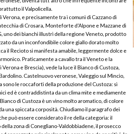
veronese, diventa tutt’altro che infrequente incontrare
rattutto il Valpolicella.
di Verona, e precisamente tra i comuni di Cazzano di
ontecchia di Crosara, Monteforte d’Alpone e Mazzane di
 uno dei bianchi illustri della regione Veneto, prodotto
ato da un inconfondibile colore giallo dorato molto
 bocca il Recioto si manifesta amabile, leggermente dolce e
armonico. Praticamente a cavallo tra il Veneto e la
Verona e Brescia), vede la luce il Bianco di Custoza,
Bardolino. Castelnuovo veronese, Valeggio sul Mincio,
no le roccaforti della produzione del Custoza: si
nici ed è contraddistinta da un clima mite e mediamente
l Bianco di Custoza è un vino molto aromatico, di colore
da una spiccata corposità. Chiudiamo il paragrafo dei
he può essere considerato il re della categoria: il
della zona di Conegliano-Valdobbiadene, il prosecco