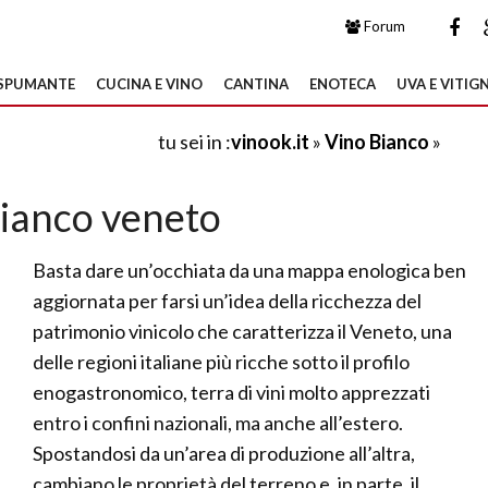
Forum
SPUMANTE
CUCINA E VINO
CANTINA
ENOTECA
UVA E VITIGN
tu sei in :
vinook.it
»
Vino Bianco
»
bianco veneto
Basta dare un’occhiata da una mappa enologica ben
aggiornata per farsi un’idea della ricchezza del
patrimonio vinicolo che caratterizza il Veneto, una
delle regioni italiane più ricche sotto il profilo
enogastronomico, terra di vini molto apprezzati
entro i confini nazionali, ma anche all’estero.
Spostandosi da un’area di produzione all’altra,
cambiano le proprietà del terreno e, in parte, il