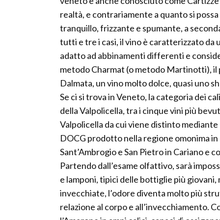
veneto è anche conosciuto come Cartizze e
realtà, e contrariamente a quanto si possa 
tranquillo, frizzante e spumante, a second
tutti e tre i casi, il vino è caratterizzat
adatto ad abbinamenti differenti e conside
metodo Charmat (o metodo Martinotti), il 
Dalmata, un vino molto dolce, quasi uno sh
Se ci si trova in Veneto, la categoria dei c
della Valpolicella, tra i cinque vini più bevu
Valpolicella da cui viene distinto mediante
DOCG prodotto nella regione omonima in p
Sant’Ambrogio e San Pietro in Cariano e co
Partendo dall’esame olfattivo, sarà imposs
e lamponi, tipici delle bottiglie più giov
invecchiate, l’odore diventa molto più strut
relazione al corpo e all’invecchiamento. Com