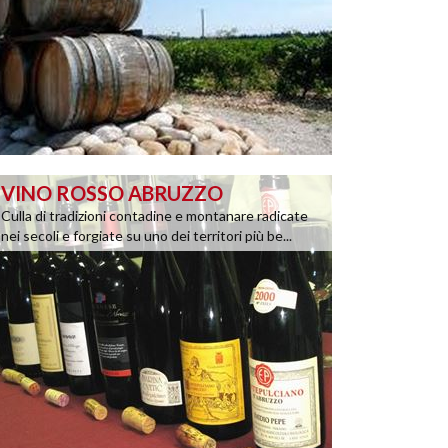
VINO ROSSO ABRUZZO
Culla di tradizioni contadine e montanare radicate
nei secoli e forgiate su uno dei territori più be...