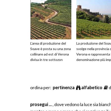
L'area di produzione del
La produzione del Soav
Soave è posta su una zona
svolge nella provincia 
collinare ad est di Verona
Verona e rappresenta 
divisa in tre sottozon
denominazione più im
ordina per:
pertinenza
alfabetico
d
prosegui ...
, dove vedono la luce sia bianch