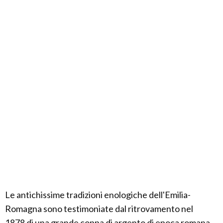
Le antichissime tradizioni enologiche dell'Emilia-
Romagna sono testimoniate dal ritrovamento nel
1878 di una grande coppa di argento di epoca romana