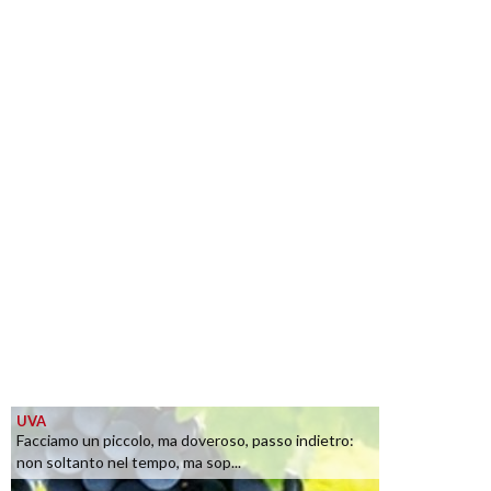
UVA
Facciamo un piccolo, ma doveroso, passo indietro:
non soltanto nel tempo, ma sop...