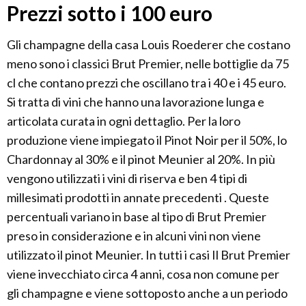
Prezzi sotto i 100 euro
Gli champagne della casa Louis Roederer che costano
meno sono i classici Brut Premier, nelle bottiglie da 75
cl che contano prezzi che oscillano tra i 40 e i 45 euro.
Si tratta di vini che hanno una lavorazione lunga e
articolata curata in ogni dettaglio. Per la loro
produzione viene impiegato il Pinot Noir per il 50%, lo
Chardonnay al 30% e il pinot Meunier al 20%. In più
vengono utilizzati i vini di riserva e ben 4 tipi di
millesimati prodotti in annate precedenti . Queste
percentuali variano in base al tipo di Brut Premier
preso in considerazione e in alcuni vini non viene
utilizzato il pinot Meunier. In tutti i casi Il Brut Premier
viene invecchiato circa 4 anni, cosa non comune per
gli champagne e viene sottoposto anche a un periodo