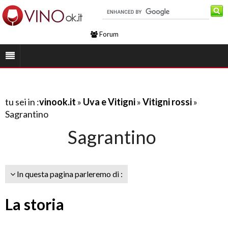
Forum
tu sei in :
vinook.it
»
Uva e Vitigni
»
Vitigni rossi
»
Sagrantino
Sagrantino
In questa pagina parleremo di :
La storia