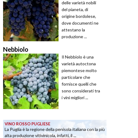
delle varietà nobili
del pianeta, di
origine bordolese,
dove documenti ne
attestano la
produzione ...
Nebbiolo
Il Nebbiolo è una
varietà autoctona
piemontese molto
particolare che
fornisce quelli che
sono considerati tra
i vini migliori ...
VINO ROSSO PUGLIESE
La Puglia è la regione della penisola italiana con la più
alta produzione vitivinicola, infatti, il ...