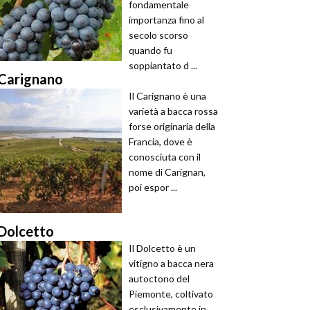
fondamentale
importanza fino al
secolo scorso
quando fu
soppiantato d ...
Carignano
Il Carignano è una
varietà a bacca rossa
forse originaria della
Francia, dove è
conosciuta con il
nome di Carignan,
poi espor ...
Dolcetto
Il Dolcetto è un
vitigno a bacca nera
autoctono del
Piemonte, coltivato
esclusivamente in