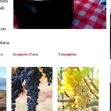
zioni
li,
 con
ulana.
to
Grappolo d'uva
Falanghina