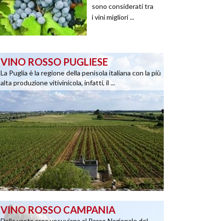
sono considerati tra
i vini migliori ...
VINO ROSSO PUGLIESE
La Puglia è la regione della penisola italiana con la più
alta produzione vitivinicola, infatti, il ...
VINO ROSSO CAMPANIA
Dalla vasta area vesuviana al Parco Nazionale del