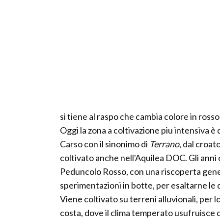
si tiene al raspo che cambia colore in ross
Oggi la zona a coltivazione piu intensiva è 
Carso con il sinonimo di
Terrano
, dal croa
coltivato anche nell'Aquilea DOC. Gli anni 
Peduncolo Rosso, con una riscoperta genera
sperimentazioni in botte, per esaltarne le q
Viene coltivato su terreni alluvionali, per lo
costa, dove il clima temperato usufruisce 