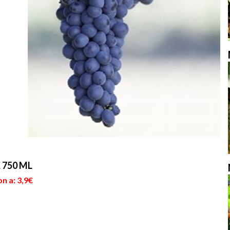
 750 ML
n a: 3,9€