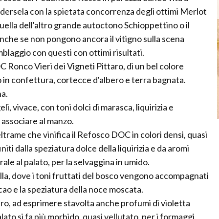
vedersela con la spietata concorrenza degli ottimi Merlot
 quella dell'altro grande autoctono Schioppettino o il
anche se non pongono ancora il vitigno sulla scena
laggio con questi con ottimi risultati.
DOC Ronco Vieri dei Vigneti Pittaro, di un bel colore
o in confettura, cortecce d'albero e terra bagnata.
na.
li, vivace, con toni dolci di marasca, liquirizia e
 associare al manzo.
rame che vinifica il Refosco DOC in colori densi, quasi
initi dalla speziatura dolce della liquirizia e da aromi
rale al palato, per la selvaggina in umido.
la, dove i toni fruttati del bosco vengono accompagnati
o e la speziatura della noce moscata.
aro, ad esprimere stavolta anche profumi di violetta
alato si fa più morbido, quasi vellutato, per i formaggi