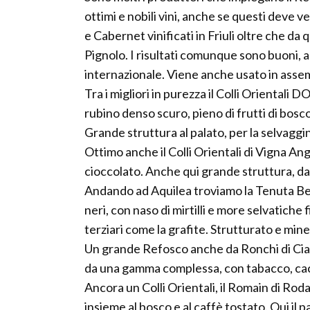
ottimi e nobili vini, anche se questi deve 
e Cabernet vinificati in Friuli oltre che da
Pignolo. I risultati comunque sono buoni, 
internazionale. Viene anche usato in assemb
Tra i migliori in purezza il Colli Orientali 
rubino denso scuro, pieno di frutti di bosc
Grande struttura al palato, per la selvaggi
Ottimo anche il Colli Orientali di Vigna Ange
cioccolato. Anche qui grande struttura, da
Andando ad Aquilea troviamo la Tenuta Belt
neri, con naso di mirtilli e more selvatiche f
terziari come la grafite. Strutturato e mine
Un grande Refosco anche da Ronchi di Cial
da una gamma complessa, con tabacco, caca
Ancora un Colli Orientali, il Romain di Rod
insieme al bosco e al caffè tostato. Qui il p