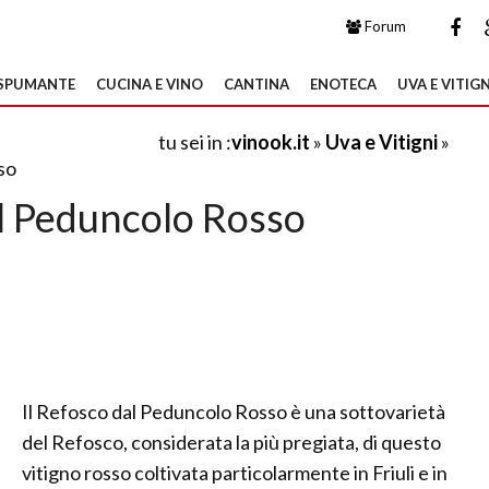
Forum
SPUMANTE
CUCINA E VINO
CANTINA
ENOTECA
UVA E VITIGN
tu sei in :
vinook.it
»
Uva e Vitigni
»
so
l Peduncolo Rosso
Il Refosco dal Peduncolo Rosso è una sottovarietà
del Refosco, considerata la più pregiata, di questo
vitigno rosso coltivata particolarmente in Friuli e in