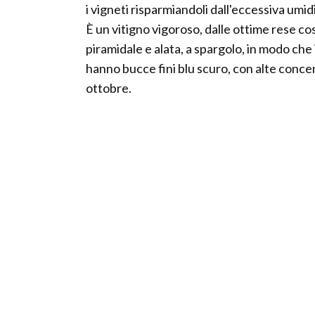
i vigneti risparmiandoli dall'eccessiva umid
È un vitigno vigoroso, dalle ottime rese co
piramidale e alata, a spargolo, in modo che i
hanno bucce fini blu scuro, con alte concen
ottobre.