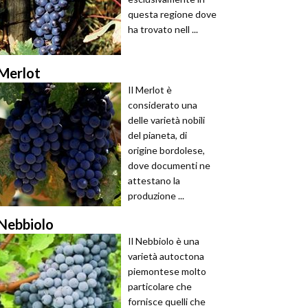
questa regione dove
ha trovato nell ...
Merlot
Il Merlot è
considerato una
delle varietà nobili
del pianeta, di
origine bordolese,
dove documenti ne
attestano la
produzione ...
Nebbiolo
Il Nebbiolo è una
varietà autoctona
piemontese molto
particolare che
fornisce quelli che