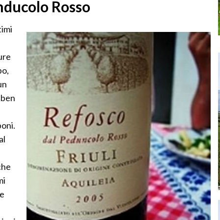
enducolo Rosso
timi
ure
po,
un
 ben
poni.
al
che
mi
re
.