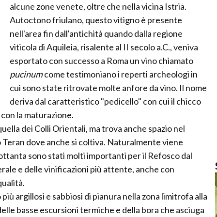
alcune zone venete, oltre che nella vicina Istria.
Autoctono friulano, questo vitigno è presente
nell'area fin dall'antichità quando dalla regione
viticola di Aquileia, risalente al II secolo a.C., veniva
esportato con successo a Roma un vino chiamato
pucinum
come testimoniano i reperti archeologi in
cui sono state ritrovate molte anfore da vino. Il nome
deriva dal caratteristico "pedicello" con cui il chicco
o con la maturazione.
quella dei Colli Orientali, ma trova anche spazio nel
to Teran dove anche si coltiva. Naturalmente viene
ottanta sono stati molti importanti per il Refosco dal
le e delle vinificazioni più attente, anche con
ualità.
 più argillosi e sabbiosi di pianura nella zona limitrofa alla
delle basse escursioni termiche e della bora che asciuga