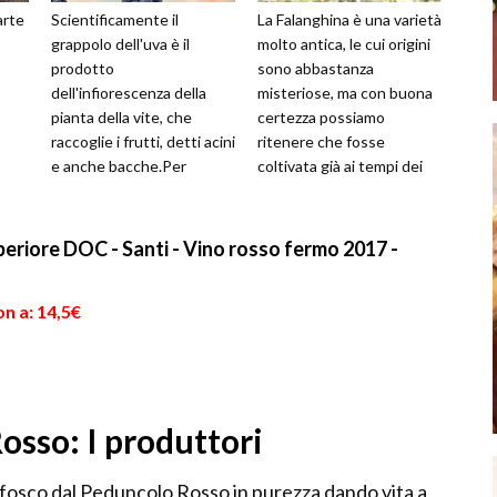
arte
Scientificamente il
La Falanghina è una varietà
grappolo dell'uva è il
molto antica, le cui origini
prodotto
sono abbastanza
dell'infiorescenza della
misteriose, ma con buona
pianta della vite, che
certezza possiamo
raccoglie i frutti, detti acini
ritenere che fosse
e anche bacche.Per
coltivata già ai tempi dei
grappolo si intende tutta
Romani. Attualmente
l'infiorescenza trasf...
viene coltivata ...
eriore DOC - Santi - Vino rosso fermo 2017 -
n a: 14,5€
osso: I produttori
efosco dal Peduncolo Rosso in purezza dando vita a