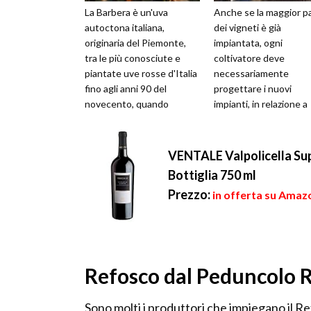
La Barbera è un'uva
Anche se la maggior p
autoctona italiana,
dei vigneti è già
originaria del Piemonte,
impiantata, ogni
tra le più conosciute e
coltivatore deve
piantate uve rosse d'Italia
necessariamente
fino agli anni 90 del
progettare i nuovi
novecento, quando
impianti, in relazione a
“esplosero” le uve
molti fattori, inclusi il
autoctone del sud, dove ...
rimpiazzo dei vigneti
vecchi ormai i...
VENTALE Valpolicella Sup
Bottiglia 750 ml
Prezzo:
in offerta su Amazo
Refosco dal Peduncolo R
Sono molti i produttori che impiegano il R