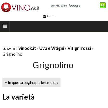
Forum
tu sei in :
vinook.it
»
Uva e Vitigni
»
Vitigni rossi
»
Grignolino
Grignolino
In questa pagina parleremo di :
La varietà