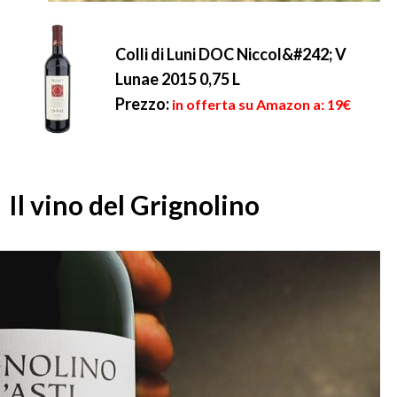
Colli di Luni DOC Niccol&#242; V
Lunae 2015 0,75 L
Prezzo:
in offerta su Amazon a: 19€
Il vino del Grignolino