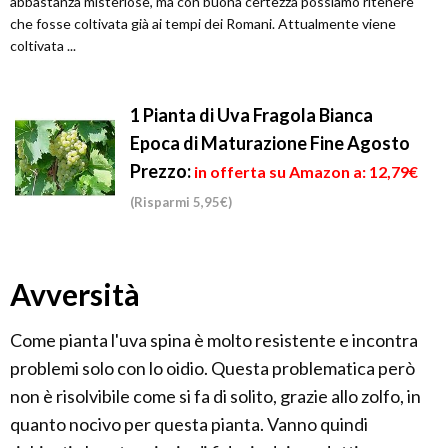
abbastanza misteriose, ma con buona certezza possiamo ritenere
che fosse coltivata già ai tempi dei Romani. Attualmente viene
coltivata ...
1 Pianta di Uva Fragola Bianca
Epoca di Maturazione Fine Agosto
Prezzo:
in offerta su Amazon a: 12,79€
(Risparmi 5,95€)
Avversità
Come pianta l'uva spina è molto resistente e incontra
problemi solo con lo oidio. Questa problematica però
non è risolvibile come si fa di solito, grazie allo zolfo, in
quanto nocivo per questa pianta. Vanno quindi