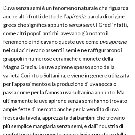
L'uva senza semi è un fenomeno naturale che riguarda
anche altri frutti detto dell'
apirenia
, parola di origine
greca che significa appunto
senza semi
. I Greci infatti,
come altri popoli antichi, avevano già notato il
fenomeno e indicavano queste uve come
uve apirene
nei cui acini erano assenti i semi e ne raffigurarono i
grappoli in numerose ceramiche e monete della
Magna Grecia. Le uve apirene spesso sono della
varietà Corinto o Sultanina, e viene in genere utilizzata
per l'appassimento e la produzione di uva secca o
passa come per la famosa uva sultanina appunto. Ma
ultimamente le uve apirene senza semi hanno trovato
ampie fette di mercato anche per la vendita di uva
fresca da tavola, apprezzata dai bambini che trovano
più semplice mangiarla senza semi, e dall'industria di
confetture che in questo modo elimina una fase della