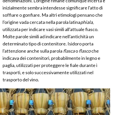
denominazioni. L'origine rimane comunque incerta e
inizialmente sembra intendesse significare l'atto di
soffiare o gonfiare. Ma altri etimologi pensano che
l'origine vada cercata nella parola latina
phiala
,
utilizzata per indicare vasi simili all'attuale fiasco.
Molte parole simili ad indicare nell'antichità un
determinato tipo di contenitore. Isidoro porta
l'attenzione anche sulla parola
flasca
o
flasco
che
indicava dei contenitori, probabilmente in legno e
paglia, utilizzati per proteggere le fiale durante i
trasporti, e solo successivamente utilizzati nel
trasporto del vino.