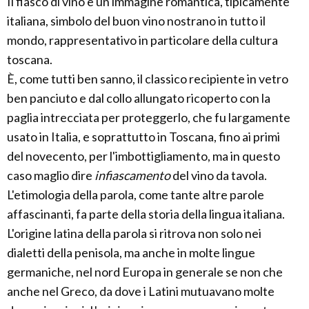
Il fiasco di vino è un immagine romantica, tipicamente
italiana, simbolo del buon vino nostrano in tutto il
mondo, rappresentativo in particolare della cultura
toscana.
È, come tutti ben sanno, il classico recipiente in vetro
ben panciuto e dal collo allungato ricoperto con la
paglia intrecciata per proteggerlo, che fu largamente
usato in Italia, e soprattutto in Toscana, fino ai primi
del novecento, per l'imbottigliamento, ma in questo
caso maglio dire
infiascamento
del vino da tavola.
L'etimologia della parola, come tante altre parole
affascinanti, fa parte della storia della lingua italiana.
L'origine latina della parola si ritrova non solo nei
dialetti della penisola, ma anche in molte lingue
germaniche, nel nord Europa in generale se non che
anche nel Greco, da dove i Latini mutuavano molte