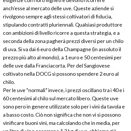
esigenze con i loro vigneti e devono ricorrere
anch'esse al mercato delle uve. Queste aziende si
rivolgono sempre agli stessi coltivatori di fiducia,
stipulando contratti pluriennali. Qualsiasi produttore
con ambizioni di livello ricorre a questa strategia, e a
seconda della zona pagherà prezzi diversi per un chilo
di uva. Si va dai 6 euro della Champagne (in assoluto il
prezzo più alto al mondo), a 1 euro e 50 centesimi per
delle uve dalla Franciacorta. Per del Sangiovese
coltivato nella DOCG si possono spendere 2 euro al
chilo.
Per le uve “normali” invece, i prezzi oscillano tra i 40 e i
60 centesimi al chilo sul mercato libero. Queste uve
sono pero in genere utilizzate solo per i vini da tavola e
a basso costo. Ciò non significa che non vi si possono
vinificare buoni vini, ma calcolando che in media, per