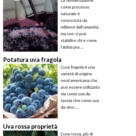
La fermentazione
come processo
naturale è
conosciuta da
millenni dall'umanità,
ma non si può
stabilire chi e come
l'abbia pra ...
Potatura uva fragola
L'uva fragola è una
varietà di origine
nord americana che
può essere utilizzata
sia come uva da
tavola che come uva
da vino, ...
Uva rossa proprietà
L'uva rossa, più di