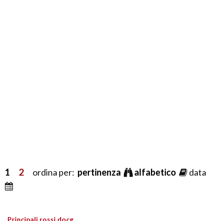
1
2
ordina per:
pertinenza
alfabetico
data
Principali rossi docg