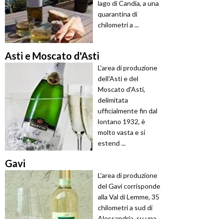
lago di Candia, a una
quarantina di
chilometri a ...
Asti e Moscato d'Asti
L'area di produzione
dell'Asti e del
Moscato d'Asti,
delimitata
ufficialmente fin dal
lontano 1932, è
molto vasta e si
estend ...
Gavi
L'area di produzione
del Gavi corrisponde
alla Val di Lemme, 35
chilometri a sud di
Alessandria, su una