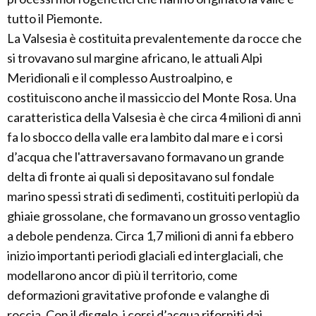
tutto il Piemonte.
La Valsesia è costituita prevalentemente da rocce che
si trovavano sul margine africano, le attuali Alpi
Meridionali e il complesso Austroalpino, e
costituiscono anche il massiccio del Monte Rosa. Una
caratteristica della Valsesia è che circa 4 milioni di anni
fa lo sbocco della valle era lambito dal mare e i corsi
d’acqua che l'attraversavano formavano un grande
delta di fronte ai quali si depositavano sul fondale
marino spessi strati di sedimenti, costituiti perlopiù da
ghiaie grossolane, che formavano un grosso ventaglio
a debole pendenza. Circa 1,7 milioni di anni fa ebbero
inizio importanti periodi glaciali ed interglaciali, che
modellarono ancor di più il territorio, come
deformazioni gravitative profonde e valanghe di
roccia. Con il disgelo, i corsi d’acqua riforniti dai