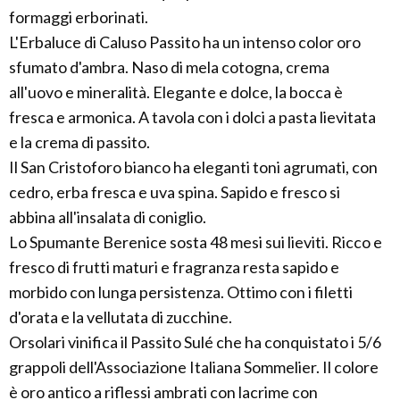
formaggi erborinati.
L'Erbaluce di Caluso Passito ha un intenso color oro
sfumato d'ambra. Naso di mela cotogna, crema
all'uovo e mineralità. Elegante e dolce, la bocca è
fresca e armonica. A tavola con i dolci a pasta lievitata
e la crema di passito.
Il San Cristoforo bianco ha eleganti toni agrumati, con
cedro, erba fresca e uva spina. Sapido e fresco si
abbina all'insalata di coniglio.
Lo Spumante Berenice sosta 48 mesi sui lieviti. Ricco e
fresco di frutti maturi e fragranza resta sapido e
morbido con lunga persistenza. Ottimo con i filetti
d'orata e la vellutata di zucchine.
Orsolari vinifica il Passito Sulé che ha conquistato i 5/6
grappoli dell'Associazione Italiana Sommelier. Il colore
è oro antico a riflessi ambrati con lacrime con