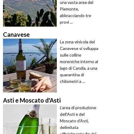
una vasta area del
Piemonte,
abbracciando tre
provi ...
Canavese
La zona vinicola del
Canavese si sviluppa
sulle colline
moreniche intorno al
lago di Candia, a una
quarantina di
chilometri a ...
Asti e Moscato d'Asti
L'area di produzione
dell'Asti e del
Moscato d'Asti,
delimitata
ufficialmente fin dal