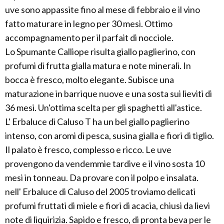
uve sono appassite fino al mese di febbraio e il vino
fatto maturare in legno per 30 mesi. Ottimo
accompagnamento per il parfait di nocciole.
Lo Spumante Calliope risulta giallo paglierino, con
profumi di frutta gialla matura e note minerali. In
bocca è fresco, molto elegante. Subisce una
maturazione in barrique nuove e una sosta sui lieviti di
36 mesi. Un'ottima scelta per gli spaghetti all'astice.
L' Erbaluce di Caluso T ha un bel giallo paglierino
intenso, con aromi di pesca, susina gialla e fiori di tiglio.
Il palato è fresco, complesso e ricco. Le uve
provengono da vendemmie tardive e il vino sosta 10
mesi in tonneau. Da provare con il polpo e insalata.
nell' Erbaluce di Caluso del 2005 troviamo delicati
profumi fruttati di miele e fiori di acacia, chiusi da lievi
note di liquirizia. Sapido e fresco, di pronta beva per le