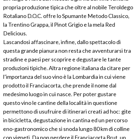
propria produzione tipica che oltre al nobile Teroldego
Rotaliano D.O.C. offre lo Spumante Metodo Classico,
la Trentino Grappa, il Pinot Grigio e la mela Red
Delicious.
Lascandosi affascinare, infine, dallo spettacolo di
questa grande pianura non resta che avventurarsi tra
stradine e paesi per scoprire e degustare le tante
produzioni tipiche. Altra regione italiana da citare per
l’importanza del suo vino è la Lombardia in cui viene
prodotto il Franciacorta, che prende il nome dal
medesimo luogo in cui nasce. Per poter gustare
questo vino le cantine della località in questione
permettono di usufruire di itinerari creati ad hoc: gite
in bicicletta, degustazione in cantina ed un percorso
eno-gastronomico che si snoda lungo 80 km di colline
con vigneti. Da non perdere il Franciacorta Brut, un