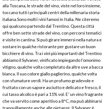
alla Toscana, le strade del vino, viste nel loro insieme,
toccano tutti i principali centri della millenaria storia
italiana.Sono molti i vini famosi in Italia. Ne citeremo
qui qualcuno partendo dal Trentino. Questa città
offre ben sette strade del vino, con percorsi tematici
e visite in cantina. Si può girare immersi nella natura e
sostare in qualche ristorante per gustare un buon
bicchiere di vino. Tra i vini più importanti del Trentino
abbiamo il Sylvaner, vinificato impiegando l’omonimo
vitigno, qualche volta completato da altre uve a bacca
bianca. Il suo colore giallo paglierino, qualche volta
con sfumature verdi. Ha un profumo gradevole e
fruttato con un sapore asciutto e delicato e fresco, il
cui tasso alcolico è pari a 11% vol. E’ un vino fragrante
che va servito come aperitivo a 8°C, ma può abbinarsi
tranquillamente anche alle pietanze. Il Sylvaner è