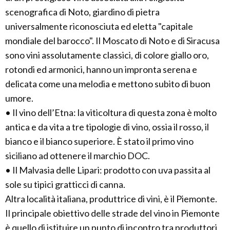
scenografica di Noto, giardino di pietra
universalmente riconosciuta ed eletta "capitale
mondiale del barocco". Il Moscato di Noto e di Siracusa
sono vini assolutamente classici, di colore giallo oro,
rotondi ed armonici, hanno un impronta serena e
delicata come una melodia e mettono subito di buon
umore.
• Il vino dell’Etna: la viticoltura di questa zona è molto
antica e da vita a tre tipologie di vino, ossia il rosso, il
bianco e il bianco superiore. È stato il primo vino
siciliano ad ottenere il marchio DOC.
• Il Malvasia delle Lipari: prodotto con uva passita al
sole su tipici gratticci di canna.
Altra località italiana, produttrice di vini, è il Piemonte.
Il principale obiettivo delle strade del vino in Piemonte
è quello di istituire un punto di incontro tra produttori