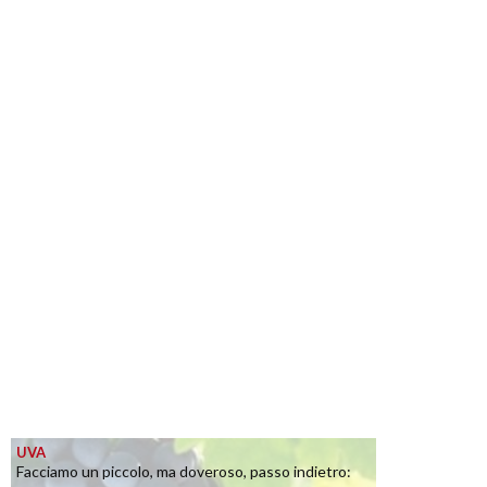
UVA
Facciamo un piccolo, ma doveroso, passo indietro: