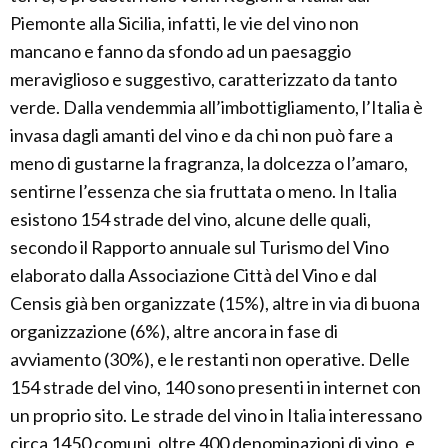
Piemonte alla Sicilia, infatti, le vie del vino non
mancano e fanno da sfondo ad un paesaggio
meraviglioso e suggestivo, caratterizzato da tanto
verde. Dalla vendemmia all’imbottigliamento, l’Italia è
invasa dagli amanti del vino e da chi non può fare a
meno di gustarne la fragranza, la dolcezza o l’amaro,
sentirne l’essenza che sia fruttata o meno. In Italia
esistono 154 strade del vino, alcune delle quali,
secondo il Rapporto annuale sul Turismo del Vino
elaborato dalla Associazione Città del Vino e dal
Censis già ben organizzate (15%), altre in via di buona
organizzazione (6%), altre ancora in fase di
avviamento (30%), e le restanti non operative. Delle
154 strade del vino, 140 sono presenti in internet con
un proprio sito. Le strade del vino in Italia interessano
circa 1450 comuni, oltre 400 denominazioni di vino, e