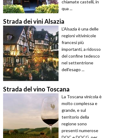
chiamate castelli, in
qua ...
Strada dei vini Alsazia
L'Alsazia è una delle
regioni vitivinicole
francesi più
importanti, a ridosso
del confine tedesco
nel settentrione
dell'esago ...
Strada del vino Toscana
La Toscana vinicola è
molto complessa e
grande, e sul
territorio della
regione sono
presenti numerose
DOC e DOCG, per