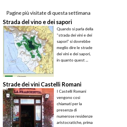
Pagine più visitate di questa settimana
Strada del vino e dei sapori
Quando si parla della
“strada dei vini e dei
sapori” si dovrebbe
meglio dire le strade
dei vini e dei sapori,
in quanto quest ...
Strade dei vini Castelli Romani
I Castelli Romani
vengono così
chiamati per la
presenza di
numerose residenze
aristocratiche, prima