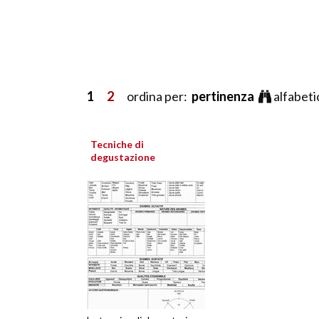
1
2
ordina per:
pertinenza
alfabet
Tecniche di
degustazione