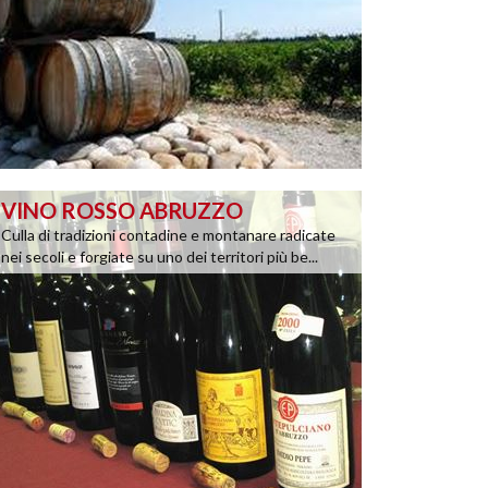
VINO ROSSO ABRUZZO
Culla di tradizioni contadine e montanare radicate
nei secoli e forgiate su uno dei territori più be...