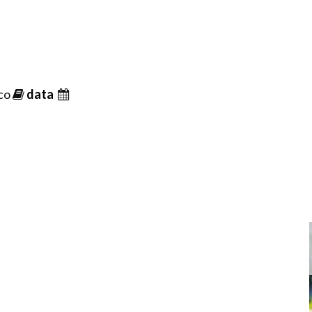
ico
data