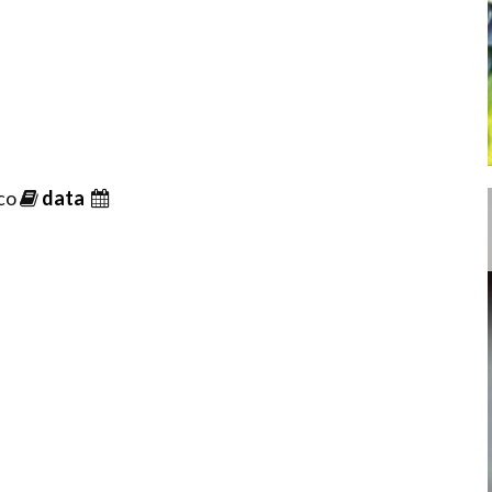
ico
data