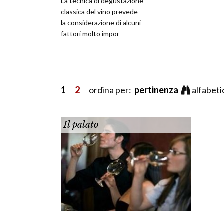
La tecnica di degustazione
classica del vino prevede
la considerazione di alcuni
fattori molto impor
1
2
ordina per:
pertinenza
alfabet
Il palato