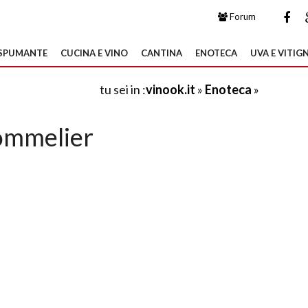
Forum
SPUMANTE
CUCINA E VINO
CANTINA
ENOTECA
UVA E VITIGN
tu sei in :
vinook.it
»
Enoteca
»
ommelier