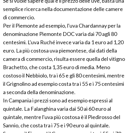
Se si vuole sapere qual è il prezzo delle uve, basta una
semplice ricerca nella documentazione delle camere
di commercio.
Per il Piemonte ad esempio, l'uva Chardannay per la
denominazione Piemonte DOC varia dai 70 agli 80
centesimi. L'uva Ruché invece varia da 1 euro ad 1,20
euro. La più costosa uva piemontese, dai dati della
camera di commercio, risulta essere quella del vitigno
Brachetto, che costa 1,35 euro di media. Meno
costoso il Nebbiolo, tra i 65 e gli 80 centesimi, mentre
il Grignolino ad esempio costa tra i 55 e i 75 centesimi
a seconda della denominazione.
In Campania i prezzi sono ad esempio espressi al
quintale. La Falanghina varia dai 50 ai 60 euro al
quintale, mentre l'uva più costosa è il Piedirosso del
Sannio, che costa tra i 75 e i 90 euro al quintale.