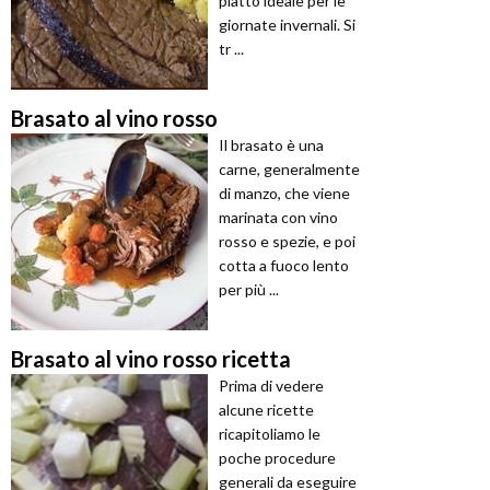
piatto ideale per le
giornate invernali. Si
tr ...
Brasato al vino rosso
Il brasato è una
carne, generalmente
di manzo, che viene
marinata con vino
rosso e spezie, e poi
cotta a fuoco lento
per più ...
Brasato al vino rosso ricetta
Prima di vedere
alcune ricette
ricapitoliamo le
poche procedure
generali da eseguire