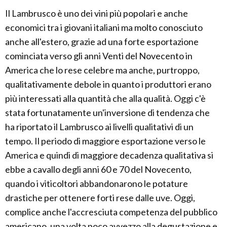
Il Lambrusco è uno dei vini più popolari e anche
economici tra i giovani italiani ma molto conosciuto
anche all'estero, grazie ad una forte esportazione
cominciata verso gli anni Venti del Novecento in
America che lo rese celebre ma anche, purtroppo,
qualitativamente debole in quanto i produttori erano
più interessati alla quantità che alla qualità. Oggi c'è
stata fortunatamente un'inversione di tendenza che
ha riportato il Lambrusco ai livelli qualitativi di un
tempo. Il periodo di maggiore esportazione verso le
America e quindi di maggiore decadenza qualitativa si
ebbe a cavallo degli anni 60 e 70 del Novecento,
quando i viticoltori abbandonarono le potature
drastiche per ottenere forti rese dalle uve. Oggi,
complice anche l'accresciuta competenza del pubblico
americano, una volta poco avvezzo alla degustazione e