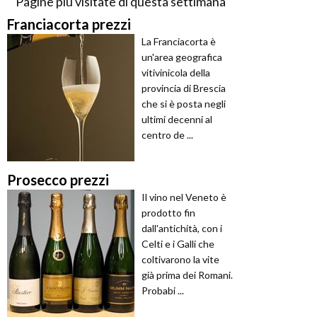
Pagine più visitate di questa settimana
Franciacorta prezzi
La Franciacorta è
un'area geografica
vitivinicola della
provincia di Brescia
che si è posta negli
ultimi decenni al
centro de ...
Prosecco prezzi
Il vino nel Veneto è
prodotto fin
dall'antichità, con i
Celti e i Galli che
coltivarono la vite
già prima dei Romani.
Probabi ...