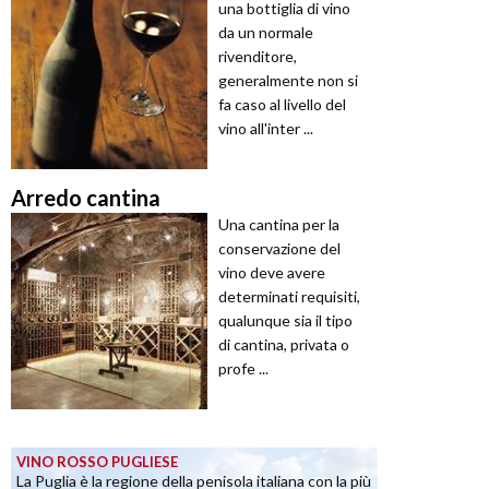
una bottiglia di vino
da un normale
rivenditore,
generalmente non si
fa caso al livello del
vino all'inter ...
Arredo cantina
Una cantina per la
conservazione del
vino deve avere
determinati requisiti,
qualunque sia il tipo
di cantina, privata o
profe ...
VINO ROSSO PUGLIESE
La Puglia è la regione della penisola italiana con la più